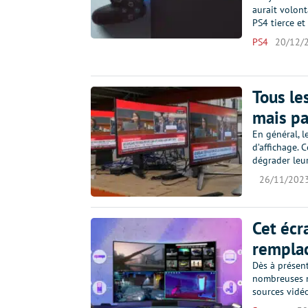
aurait volont
PS4 tierce e
PS4
20/12/
Tous le
mais pa
En général, l
d’affichage. 
dégrader leur
26/11/202
Cet écr
remplac
Dès à présen
nombreuses no
sources vidé