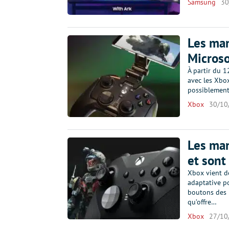
Samsung
30
Les man
Microso
À partir du 1
avec les Xbox
possiblement 
Xbox
30/10
Les man
et sont
Xbox vient de
adaptative po
boutons des 
qu’offre…
Xbox
27/10