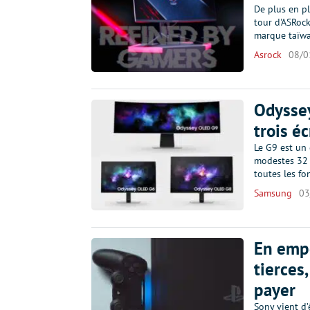
De plus en p
tour d'ASRoc
marque taïwa
Asrock
08/0
Odyssey
trois é
Le G9 est un 
modestes 32 
toutes les fo
Samsung
03
En emp
tierces,
payer
Sony vient d’