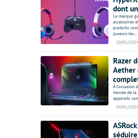
dont un
La marque ga
accessoires e
produits con
joueurs les…
10/01/202
Razer d
Aether 
comple
À l'occasion
monde de la t
appareils con
09/01/202
ASRock 
séduire