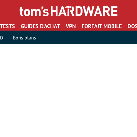
TESTS
GUIDES D’ACHAT
VPN
FORFAIT MOBILE
DOS
SD
Bons plans