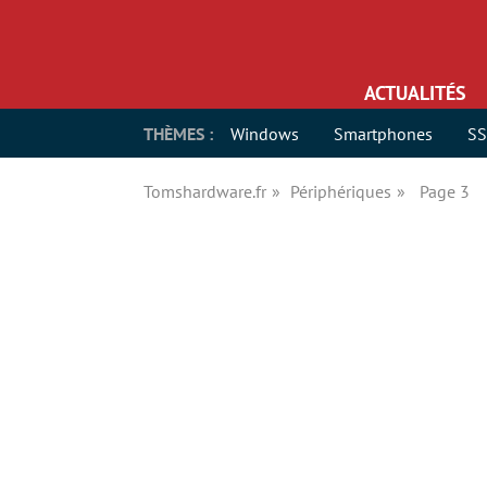
ACTUALITÉS
THÈMES :
Windows
Smartphones
S
Tomshardware.fr
Périphériques
Page 3