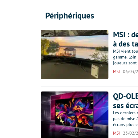
Périphériques
MSI : d
à des ta
MSI vient to
gamme. Loin 
joueurs sont
MSI
06/03/
QD-OLED
ses écr
Les derniers
pas de mise à
écrans plus
MSI
23/02/