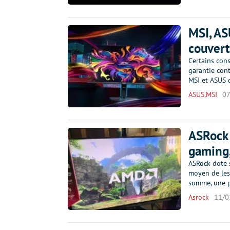
MSI, AS
couvert
Certains con
garantie cont
MSI et ASUS d
ASUS
,
MSI
07
ASRock 
gaming,
ASRock dote 
moyen de les
somme, une p
Asrock
11/0