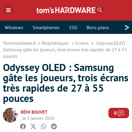
Rechercher
>
Windows
Smartphones
SSD
Bons plans
Tomshardware.fr
Périphériques
Ecrans
Odyssey OLED :
Samsung gâte les joueurs, trois écrans très rapides de 27 à 55
pouces
Odyssey OLED : Samsung
gâte les joueurs, trois écrans
très rapides de 27 à 55
pouces
RÉMI BOUVET
Com
0
, le 3 janvier 2024
Facebook
Twitter
Whatsapp
Reddit