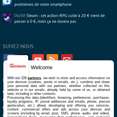
problèmes de votre smartphone
06/08
Steam : cet action-RPG culte à 20 € vient de
passer à 0 €, mais ça ne durera pas
SUIVEZ-NOUS
Facebook
Twitter
Youtube
RSS
Newsletter
Welcome
With our 226
partners
, we wish to store and access information on
ENTREPRISE
À PROPOS
your devices (cookies, pixels in emails, etc.), combine and share
your personal data with our partners, whether collected on this
website or in our emails, already held by some of us, or obtained
Confidentialité et Cookies
Contact
later, including in other contexts.
Processing this data (identifiers, browsing, preferences, purchases,
Mentions légales et CGU
loyalty programs, IP, postal addresses and emails, phone, precise
geolocation, etc.) allows developing and offering you services,
Préférences Cookies
content, commercial offers and ads across your devices and
screens (including by email, post, SMS, phone, audio, and video),
Qui sommes nous