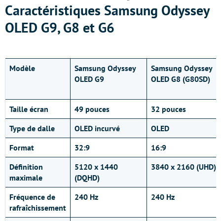
Caractéristiques Samsung Odyssey
OLED G9, G8 et G6
Modèle
Samsung Odyssey
Samsung Odyssey
OLED G9
OLED G8 (G80SD)
Taille écran
49 pouces
32 pouces
Type de dalle
OLED incurvé
OLED
Format
32:9
16:9
Définition
5120 x 1440
3840 x 2160 (UHD)
maximale
(DQHD)
Fréquence de
240 Hz
240 Hz
rafraîchissement