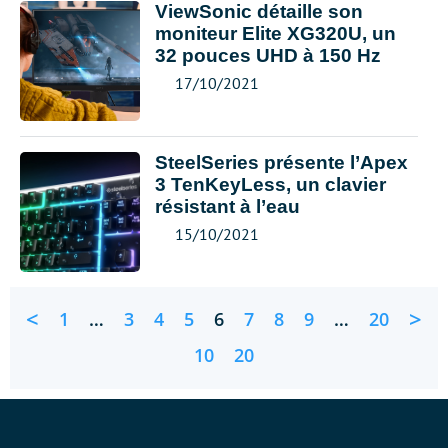
ViewSonic détaille son
moniteur Elite XG320U, un
32 pouces UHD à 150 Hz
17/10/2021
SteelSeries présente l’Apex
3 TenKeyLess, un clavier
résistant à l’eau
15/10/2021
<
>
1
…
3
4
5
6
7
8
9
…
20
10
20