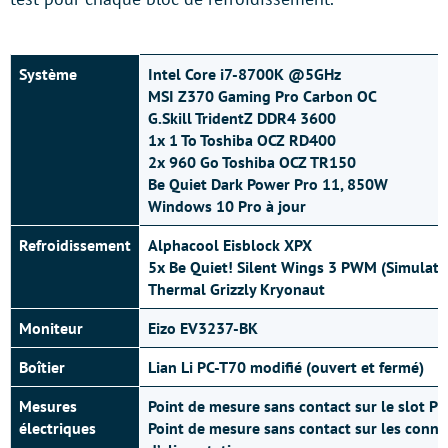
Système
Intel Core i7-8700K @5GHz
MSI Z370 Gaming Pro Carbon OC
G.Skill TridentZ DDR4 3600
1x 1 To Toshiba OCZ RD400
2x 960 Go Toshiba OCZ TR150
Be Quiet Dark Power Pro 11, 850W
Windows 10 Pro à jour
Refroidissement
Alphacool Eisblock XPX
5x Be Quiet! Silent Wings 3 PWM (Simulatio
Thermal Grizzly Kryonaut
Moniteur
Eizo EV3237-BK
Boîtier
Lian Li PC-T70 modifié (ouvert et fermé)
Mesures
Point de mesure sans contact sur le slot PCI
électriques
Point de mesure sans contact sur les conne