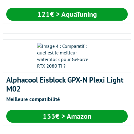
121€
> AquaTuning
Alphacool Eisblock GPX-N Plexi Light
M02
Meilleure compatibilité
133€
> Amazon