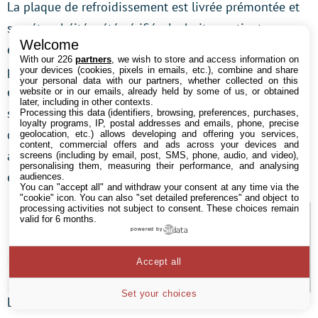
La plaque de refroidissement est livrée prémontée et
son étanchéité a été vérifiée. La boite contient
Welcome
également les vis, rondelles, une clé hexagonale, des
With our 226
partners
, we wish to store and access information on
pads thermiques, un tube de pâte thermique et deux
your devices (cookies, pixels in emails, etc.), combine and share
your personal data with our partners, whether collected on this
embouts. L’éclairage RVB est intégré dans la plaque. Il
website or in our emails, already held by some of us, or obtained
later, including in other contexts.
s’agit ici d’une version 12 V, mais EK nous a promis
Processing this data (identifiers, browsing, preferences, purchases,
loyalty programs, IP, postal addresses and emails, phone, precise
qu’une version 5 V devrait suivre, pour être compatible
geolocation, etc.) allows developing and offering you services,
content, commercial offers and ads across your devices and
avec un peu grand nombre de cartes, comme par
screens (including by email, post, SMS, phone, audio, and video),
personalising them, measuring their performance, and analysing
exemple la MSI Rainbow.
audiences.
You can "accept all" and withdraw your consent at any time via the
"cookie" icon
. You can also "set detailed preferences" and object to
processing activities not subject to consent. These choices remain
valid for 6 months.
powered by
Accept all
Set your choices
Le seul problème notable sur cette carte, ce sont les