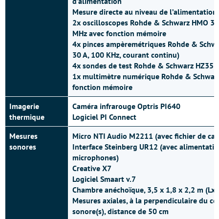
d’alimentation
Mesure directe au niveau de l’alimentation
2x oscilloscopes Rohde & Schwarz HMO 30
MHz avec fonction mémoire
4x pinces ampèremétriques Rohde & Schwa
30 A, 100 KHz, courant continu)
4x sondes de test Rohde & Schwarz HZ355 
1x multimètre numérique Rohde & Schwar
fonction mémoire
Imagerie
Caméra infrarouge Optris PI640
thermique
Logiciel PI Connect
Mesures
Micro NTI Audio M2211 (avec fichier de cal
sonores
Interface Steinberg UR12 (avec alimentati
microphones)
Creative X7
Logiciel Smaart v.7
Chambre anéchoïque, 3,5 x 1,8 x 2,2 m (Lx
Mesures axiales, à la perpendiculaire du cen
sonore(s), distance de 50 cm