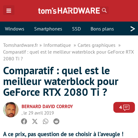
Rechercher
>
Windows
Smartphones
SSD
Bons plans
Tomshardware.fr
Informatique
Cartes graphiques
Comparatif : quel est le meilleur waterblock pour GeForce RTX
2080 Ti ?
Comparatif : quel est le
meilleur waterblock pour
GeForce RTX 2080 Ti ?
BERNARD DAVID CORROY
Com
4
, le 29 avril 2019
Facebook
Twitter
Whatsapp
Reddit
A ce prix, pas question de se choisir à l’aveugle !