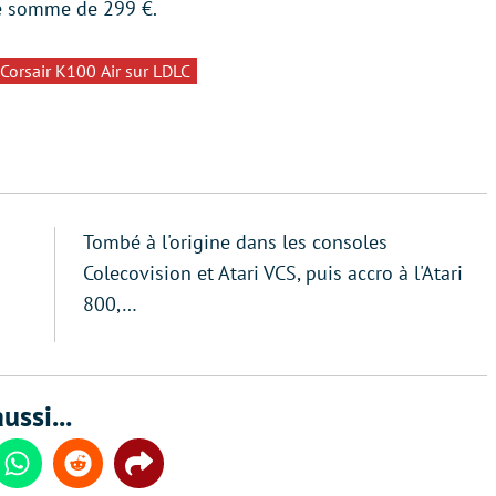
te somme de 299 €.
 Corsair K100 Air sur LDLC
Tombé à l'origine dans les consoles
Colecovision et Atari VCS, puis accro à l'Atari
800,…
ussi...
din
Whatsapp
Reddit
Share