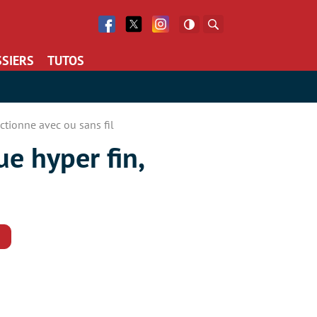
Facebook
Twitter
Facebook
Rechercher
SIERS
TUTOS
nctionne avec ou sans fil
ue hyper fin,
Commentaires