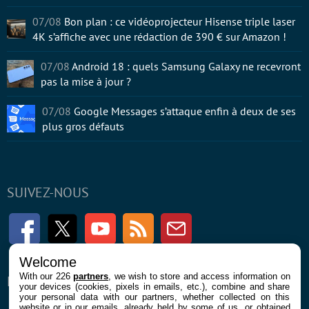
07/08
Bon plan : ce vidéoprojecteur Hisense triple laser
4K s’affiche avec une rédaction de 390 € sur Amazon !
07/08
Android 18 : quels Samsung Galaxy ne recevront
pas la mise à jour ?
07/08
Google Messages s’attaque enfin à deux de ses
plus gros défauts
SUIVEZ-NOUS
Facebook
Twitter
Youtube
RSS
Newsletter
Welcome
With our 226
partners
, we wish to store and access information on
ENTREPRISE
À PROPOS
your devices (cookies, pixels in emails, etc.), combine and share
your personal data with our partners, whether collected on this
website or in our emails, already held by some of us, or obtained