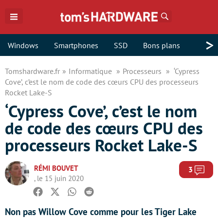
Rechercher
>
Windows
Smartphones
SSD
Bons plans
Tomshardware.fr
Informatique
Processeurs
‘Cypress
Cove’, c’est le nom de code des cœurs CPU des processeurs
Rocket Lake-S
‘Cypress Cove’, c’est le nom
de code des cœurs CPU des
processeurs Rocket Lake-S
RÉMI BOUVET
Com
3
, le 15 juin 2020
Facebook
Twitter
Whatsapp
Reddit
Non pas Willow Cove comme pour les Tiger Lake