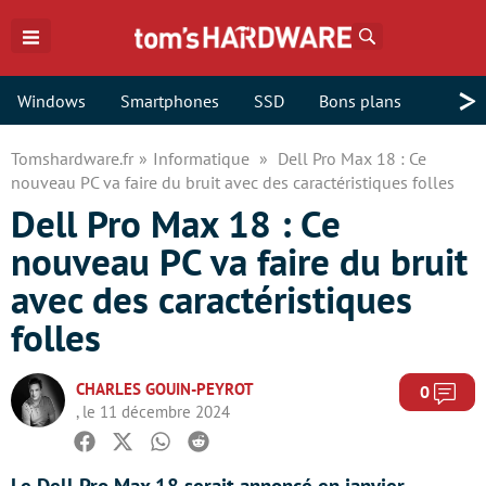
Rechercher
>
Windows
Smartphones
SSD
Bons plans
Tomshardware.fr
Informatique
Dell Pro Max 18 : Ce
nouveau PC va faire du bruit avec des caractéristiques folles
Dell Pro Max 18 : Ce
nouveau PC va faire du bruit
avec des caractéristiques
folles
CHARLES GOUIN-PEYROT
Com
0
, le 11 décembre 2024
Facebook
Twitter
Whatsapp
Reddit