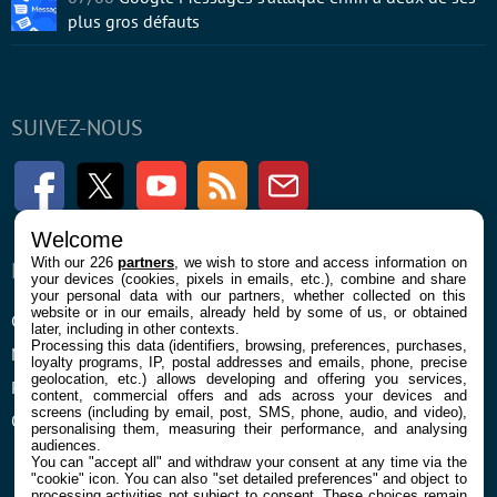
plus gros défauts
SUIVEZ-NOUS
Facebook
Twitter
Youtube
RSS
Newsletter
Welcome
With our 226
partners
, we wish to store and access information on
ENTREPRISE
À PROPOS
your devices (cookies, pixels in emails, etc.), combine and share
your personal data with our partners, whether collected on this
website or in our emails, already held by some of us, or obtained
Confidentialité et Cookies
Contact
later, including in other contexts.
Processing this data (identifiers, browsing, preferences, purchases,
Mentions légales et CGU
loyalty programs, IP, postal addresses and emails, phone, precise
geolocation, etc.) allows developing and offering you services,
Préférences Cookies
content, commercial offers and ads across your devices and
screens (including by email, post, SMS, phone, audio, and video),
Qui sommes nous
personalising them, measuring their performance, and analysing
audiences.
You can "accept all" and withdraw your consent at any time via the
"cookie" icon
. You can also "set detailed preferences" and object to
processing activities not subject to consent. These choices remain