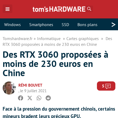
Rechercher
>
Windows
Smartphones
SSD
Bons plans
Tomshardware.fr
Informatique
Cartes graphiques
Des
RTX 3060 proposées à moins de 230 euros en Chine
Des RTX 3060 proposées à
moins de 230 euros en
Chine
RÉMI BOUVET
Com
5
, le 9 juillet 2021
Facebook
Twitter
Whatsapp
Reddit
Face à la pression du gouvernement chinois, certains
mineurs bradent leurs précieux GPU.