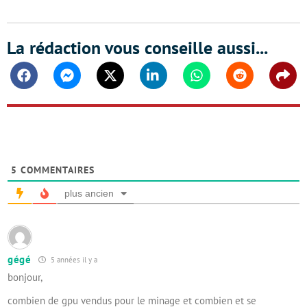
La rédaction vous conseille aussi...
Facebook
Messenger
Twitter
Linkedin
Whatsapp
Reddit
Shar
5
COMMENTAIRES
plus ancien
gégé
5 années il y a
bonjour,
combien de gpu vendus pour le minage et combien et se