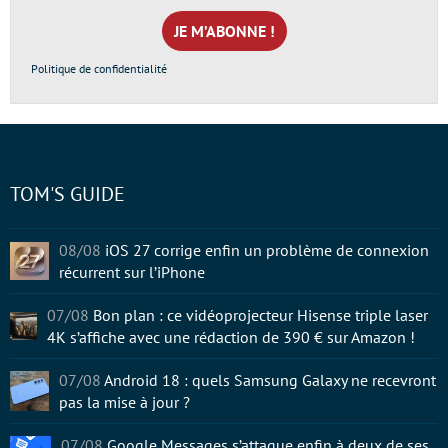
mail
*
Politique de confidentialité
TOM'S GUIDE
08/08
iOS 27 corrige enfin un problème de connexion
récurrent sur l’iPhone
07/08
Bon plan : ce vidéoprojecteur Hisense triple laser
4K s’affiche avec une rédaction de 390 € sur Amazon !
07/08
Android 18 : quels Samsung Galaxy ne recevront
pas la mise à jour ?
07/08
Google Messages s’attaque enfin à deux de ses