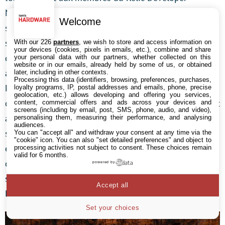
Network et ont imposé des conditions d’utilisation
Welcome
strictes. Au final, très peu de projets ont fait surface. Le
seul qui ait vraiment eu du succès est HomeworldSDL
With our 226
partners
, we wish to store and access information on
your devices (cookies, pixels in emails, etc.), combine and share
qui a porté le code sur Mac OS X et Linux. Il n’est
your personal data with our partners, whether collected on this
website or in our emails, already held by some of us, or obtained
aujourd’hui plus nécessaire d’avoir un accès au Relic
later, including in other contexts.
Processing this data (identifiers, browsing, preferences, purchases,
Developer Network, puisqu’il n’existe plus. La
loyalty programs, IP, postal addresses and emails, phone, precise
geolocation, etc.) allows developing and offering you services,
compagnie s’est fait racheter par THQ en 2004. THQ est
content, commercial offers and ads across your devices and
screens (including by email, post, SMS, phone, audio, and video),
aujourd’hui en redressement judiciaire et le code
personalising them, measuring their performance, and analysing
audiences.
source est plus ou moins abandonné. Bref, Homeworld
You can "accept all" and withdraw your consent at any time via the
"cookie" icon
. You can also "set detailed preferences" and object to
est un jeu populaire aujourd’hui boudé par la
processing activities not subject to consent. These choices remain
valid for 6 months.
communauté open source en raison de limites trop
powered by
strictes imposées à un code qui a fini par tomber dans
Accept all
l’oubli.
Set your choices