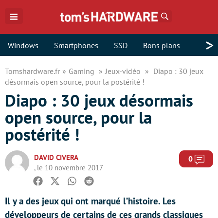
Rechercher
>
Windows
Smartphones
SSD
Bons plans
Tomshardware.fr
Gaming
Jeux-vidéo
Diapo : 30 jeux
désormais open source, pour la postérité !
Diapo : 30 jeux désormais
open source, pour la
postérité !
DAVID CIVERA
Com
0
, le 10 novembre 2017
Facebook
Twitter
Whatsapp
Reddit
Il y a des jeux qui ont marqué l’histoire. Les
développeurs de certains de ces grands classiques