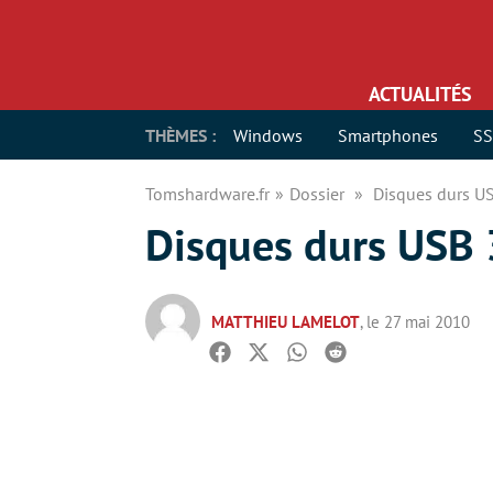
ACTUALITÉS
THÈMES :
Windows
Smartphones
S
Tomshardware.fr
Dossier
Disques durs USB
Disques durs USB 3
MATTHIEU LAMELOT
, le 27 mai 2010
Facebook
Twitter
Whatsapp
Reddit