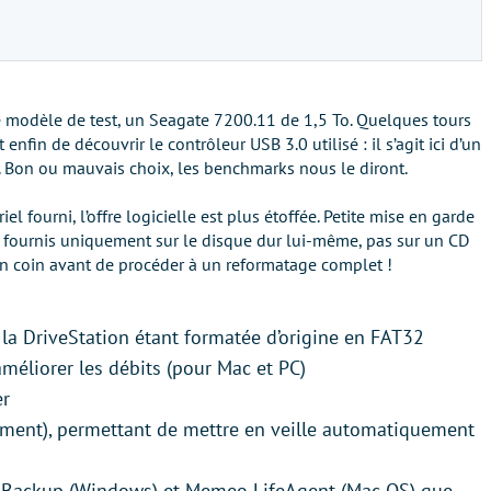
re modèle de test, un Seagate 7200.11 de 1,5 To. Quelques tours
fin de découvrir le contrôleur USB 3.0 utilisé : il s’agit ici d’un
 Bon ou mauvais choix, les benchmarks nous le diront.
el fourni, l’offre logicielle est plus étoffée. Petite mise en garde
s fournis uniquement sur le disque dur lui-même, pas sur un CD
n coin avant de procéder à un reformatage complet !
 la DriveStation étant formatée d’origine en FAT32
améliorer les débits (pour Mac et PC)
er
ent), permettant de mettre en veille automatiquement
o Backup (Windows) et Memeo LifeAgent (Mac OS) que