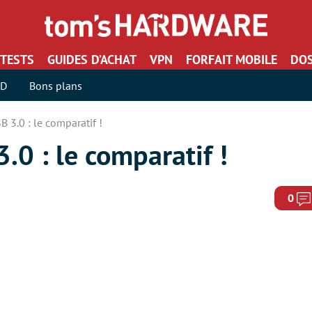
TESTS
GUIDES D’ACHAT
VPN
FORFAIT MOBILE
DOS
SD
Bons plans
 3.0 : le comparatif !
.0 : le comparatif !
0