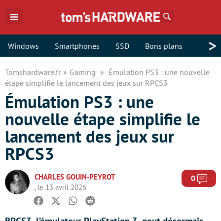
Rechercher
>
Windows
Smartphones
SSD
Bons plans
Tomshardware.fr
Gaming
Émulation PS3 : une nouvelle
étape simplifie le lancement des jeux sur RPCS3
Émulation PS3 : une
nouvelle étape simplifie le
lancement des jeux sur
RPCS3
CHARLES GOUIN-PEYROT
Com
0
, le 13 avril 2026
Facebook
Twitter
Whatsapp
Reddit