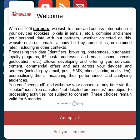
Facebook
Twitter
Youtube
RSS
Newsletter
Welcome
With our 226
partners
, we wish to store and access information on
ENTREPRISE
À PROPOS
your devices (cookies, pixels in emails, etc.), combine and share
your personal data with our partners, whether collected on this
website or in our emails, already held by some of us, or obtained
Confidentialité et Cookies
Contact
later, including in other contexts.
Processing this data (identifiers, browsing, preferences, purchases,
Mentions légales et CGU
loyalty programs, IP, postal addresses and emails, phone, precise
geolocation, etc.) allows developing and offering you services,
Préférences Cookies
content, commercial offers and ads across your devices and
screens (including by email, post, SMS, phone, audio, and video),
Qui sommes nous
personalising them, measuring their performance, and analysing
audiences.
You can "accept all" and withdraw your consent at any time via the
"cookie" icon
. You can also "set detailed preferences" and object to
processing activities not subject to consent. These choices remain
valid for 6 months.
powered by
© 2026 Galaxie Media Tous droits réservés
Accept all
Set your choices