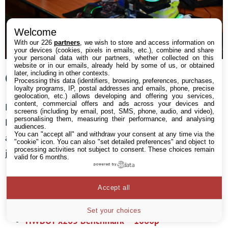
Welcome
With our 226
partners
, we wish to store and access information on
your devices (cookies, pixels in emails, etc.), combine and share
your personal data with our partners, whether collected on this
website or in our emails, already held by some of us, or obtained
Gros scores avec une GTX 1080 Ti
later, including in other contexts.
Processing this data (identifiers, browsing, preferences, purchases,
loyalty programs, IP, postal addresses and emails, phone, precise
geolocation, etc.) allows developing and offering you services,
content, commercial offers and ads across your devices and
Nous disions donc, il trouve le temps de BENCHER !!!
screens (including by email, post, SMS, phone, audio, and video),
personalising them, measuring their performance, and analysing
Et prend notamment la première place sur Unigine
audiences.
You can "accept all" and withdraw your consent at any time via the
avec ça 1080 Ti et la deuxième place au générale. Bien
"cookie" icon
. You can also "set detailed preferences" and object to
processing activities not subject to consent. These choices remain
joué :
valid for 6 months.
powered by
Cinebench – R15
Accept all
Unigine Heaven – Basic
Cinebench – R11.5
Set your choices
HWBOT x265 Benchmark – 1080p