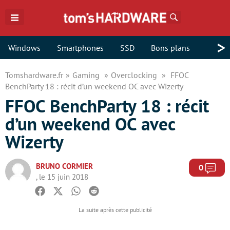
Rechercher
>
Windows
Smartphones
SSD
Bons plans
Tomshardware.fr
Gaming
Overclocking
FFOC
BenchParty 18 : récit d’un weekend OC avec Wizerty
FFOC BenchParty 18 : récit
d’un weekend OC avec
Wizerty
BRUNO CORMIER
Com
0
, le 15 juin 2018
Facebook
Twitter
Whatsapp
Reddit