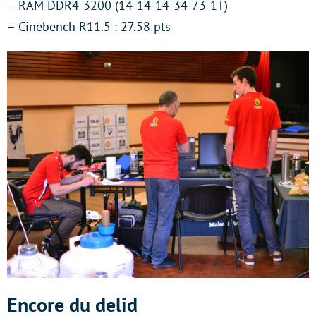
– RAM DDR4-3200 (14-14-14-34-73-1T)
– Cinebench R11.5 : 27,58 pts
Encore du delid