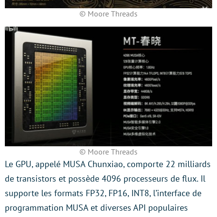
© Moore Threads
© Moore Threads
Le GPU, appelé MUSA Chunxiao, comporte 22 milliards
de transistors et possède 4096 processeurs de flux. Il
supporte les formats FP32, FP16, INT8, l’interface de
programmation MUSA et diverses API populaires