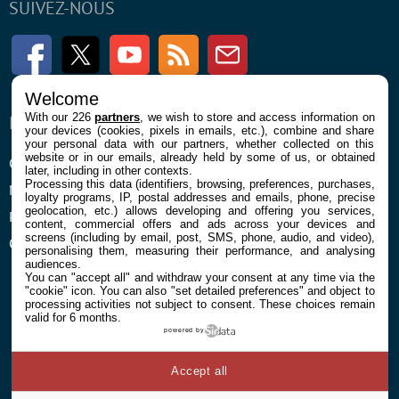
SUIVEZ-NOUS
Facebook
Twitter
Youtube
RSS
Newsletter
Welcome
With our 226
partners
, we wish to store and access information on
ENTREPRISE
À PROPOS
your devices (cookies, pixels in emails, etc.), combine and share
your personal data with our partners, whether collected on this
website or in our emails, already held by some of us, or obtained
Confidentialité et Cookies
Contact
later, including in other contexts.
Processing this data (identifiers, browsing, preferences, purchases,
Mentions légales et CGU
loyalty programs, IP, postal addresses and emails, phone, precise
geolocation, etc.) allows developing and offering you services,
Préférences Cookies
content, commercial offers and ads across your devices and
screens (including by email, post, SMS, phone, audio, and video),
Qui sommes nous
personalising them, measuring their performance, and analysing
audiences.
You can "accept all" and withdraw your consent at any time via the
"cookie" icon
. You can also "set detailed preferences" and object to
processing activities not subject to consent. These choices remain
valid for 6 months.
powered by
© 2026 Galaxie Media Tous droits réservés
Accept all