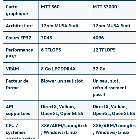
Carte
MTT S60
MTT S2000
graphique
Architecture
12nm MUSA-Sudi
12nm MUSA-Sudi
Cœurs FP32
2048
4096
Performance
6 TFLOPS
12 TFLOPS
FP32
VRAM
8 Go LPGDDR4X
32 Go
Facteur de
Blower un seul slot
Un seul slot,
forme
refroidissement
passif
API
DirectX, Vulkan,
DirectX, Vulkan,
support
ées
OpenGL, OpenGL ES
OpenGL, OpenGL ES
CPU /
X86/ARM/LoongArch
X86/ARM/LoongArc
systèmes
; Windows/Linux
; Windows/Linux