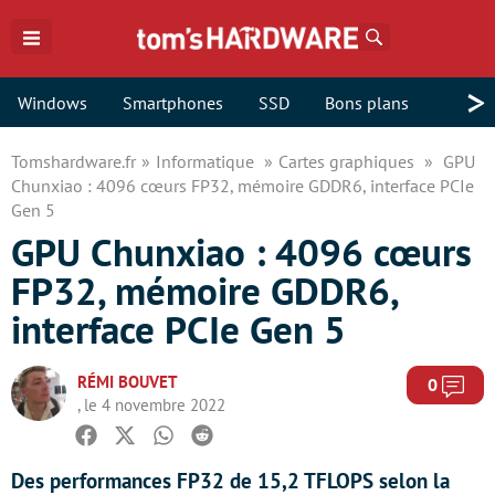
Rechercher
>
Windows
Smartphones
SSD
Bons plans
Tomshardware.fr
Informatique
Cartes graphiques
GPU
Chunxiao : 4096 cœurs FP32, mémoire GDDR6, interface PCIe
Gen 5
GPU Chunxiao : 4096 cœurs
FP32, mémoire GDDR6,
interface PCIe Gen 5
RÉMI BOUVET
Com
0
, le 4 novembre 2022
Facebook
Twitter
Whatsapp
Reddit
Des performances FP32 de 15,2 TFLOPS selon la