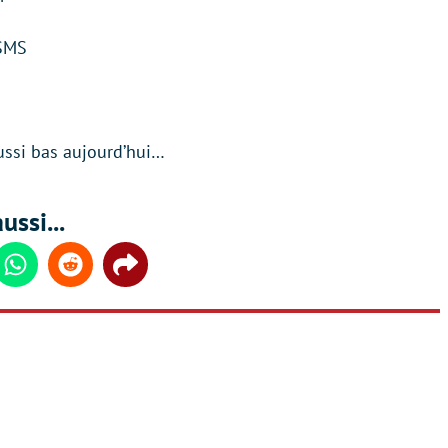
 SMS
aussi bas aujourd’hui…
ussi...
din
Whatsapp
Reddit
Share