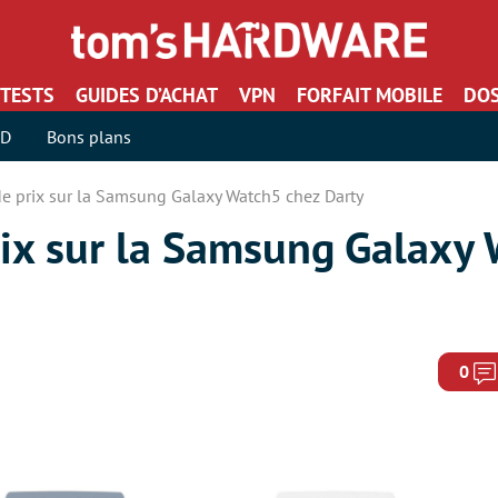
TESTS
GUIDES D’ACHAT
VPN
FORFAIT MOBILE
DOS
SD
Bons plans
de prix sur la Samsung Galaxy Watch5 chez Darty
rix sur la Samsung Galaxy
0