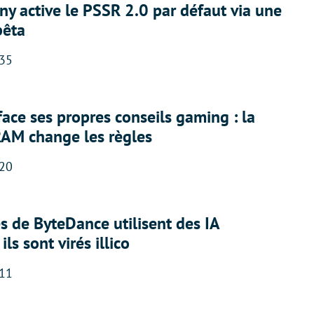
ny active le PSSR 2.0 par défaut via une
bêta
:35
face ses propres conseils gaming : la
RAM change les règles
:20
 de ByteDance utilisent des IA
ils sont virés illico
:11