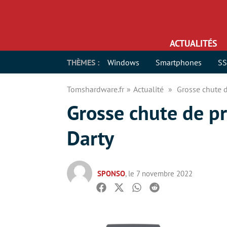
ACTUALITÉS
THÈMES :
Windows
Smartphones
S
Tomshardware.fr
Actualité
Grosse chute 
Grosse chute de p
Darty
SPONSO
, le 7 novembre 2022
Facebook
Twitter
Whatsapp
Reddit