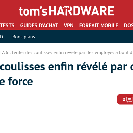
TESTS
GUIDES D’ACHAT
VPN
FORFAIT MOBILE
DOS
SD
Bons plans
TA 6 : l’enfer des coulisses enfin révélé par des employés à bout d
 coulisses enfin révélé par
e force
0
6