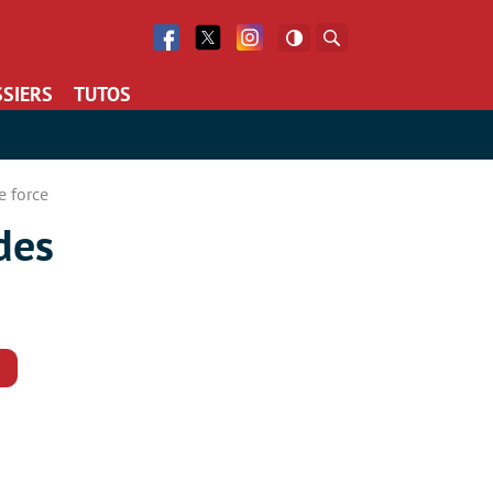
Facebook
Twitter
Facebook
Rechercher
SIERS
TUTOS
e force
 des
Commentaires