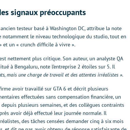
 des signaux préoccupants
n ancien testeur basé à Washington DC, attribue la note
lue notamment le niveau technologique du studio, tout en
t un « crunch difficile à vivre ».
est nettement plus critique. Son auteur, un analyste QA
tué à Bengaluru, note l’entreprise 2 étoiles sur 5. Il
ts, mais une charge de travail et des attentes irréalistes »
.
irme avoir travaillé sur GTA 6 et décrit plusieurs
entaires effectuées sans compensation financière, un
nt depuis plusieurs semaines, et des collègues contraints
près avoir déjà effectué leur journée normale. Il
réalistes, des tâches censées demander cinq à six mois
s, et dit ne pas avoir obtenu de réponse satisfaisante de