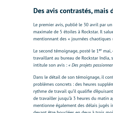
Des avis contrastés, mais
Le premier avis, publié le 30 avril par u
maximale de 5 étoiles à Rockstar. Il sa
mentionnant des « journées chaotiques » e
er
Le second témoignage, posté le 1
mai, 
travaillant au bureau de Rockstar India, si
intitule son avis :
« Des projets passionnan
Dans le détail de son témoignage, il conf
problèmes concrets : des heures supplém
rythme de travail qu’il qualifie d’épuisa
de travailler jusqu’à 3 heures du matin a
mentionne également des délais jugés ir
devant être bouclées en deux à trois moi