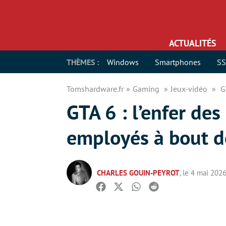
ACTUALITÉS
THÈMES :
Windows
Smartphones
S
Tomshardware.fr
Gaming
Jeux-vidéo
G
GTA 6 : l’enfer des
employés à bout d
CHARLES GOUIN-PEYROT
, le 4 mai 202
Facebook
Twitter
Whatsapp
Reddit