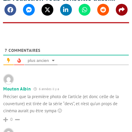
Facebook
Messenger
Twitter
Linkedin
Whatsapp
Reddit
Shar
7
COMMENTAIRES
plus ancien
Mouton Albin
6 années il y a
Préciser que la première photo de l’article (et donc celle de la
couverture) est tirée de la série “devs”, et n’est qu’un props de
cinéma aurait pu être sympa 🙂
0