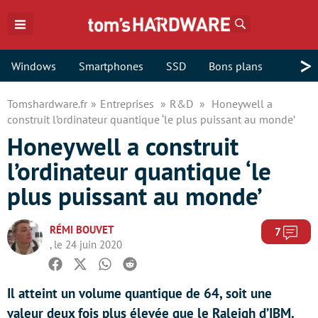
Rechercher
>
Windows
Smartphones
SSD
Bons plans
Tomshardware.fr
Entreprises
R&D
Honeywell a
construit l’ordinateur quantique ‘le plus puissant au monde’
Honeywell a construit
l’ordinateur quantique ‘le
plus puissant au monde’
RÉMI BOUVET
Com
7
, le 24 juin 2020
Facebook
Twitter
Whatsapp
Reddit
Il atteint un volume quantique de 64, soit une
valeur deux fois plus élevée que le Raleigh d’IBM.