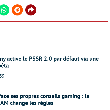
din
Whatsapp
Reddit
Share
ny active le PSSR 2.0 par défaut via une
bêta
:35
face ses propres conseils gaming : la
RAM change les règles