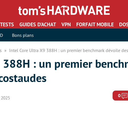
TESTS
GUIDES D’ACHAT
VPN
FORFAIT MOBILE
DOS
SD
Bons plans
rs
Intel Core Ultra X9 388H : un premier benchmark dévoile de
X9 388H : un premier bench
costaudes
0
e 2025