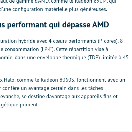
es haut de gamme d’AMD, comme le Radeon 890M, qui
d’une configuration matérielle plus généreuses.
lus performant qui dépasse AMD
uration hybride avec 4 cœurs performants (P-cores), 8
se consommation (LP-E). Cette répartition vise à
tonomie, dans une enveloppe thermique (TDP) limitée à 45
rix Halo, comme le Radeon 8060S, fonctionnent avec un
r confère un avantage certain dans les tâches
revanche, se destine davantage aux appareils fins et
ergétique priment.