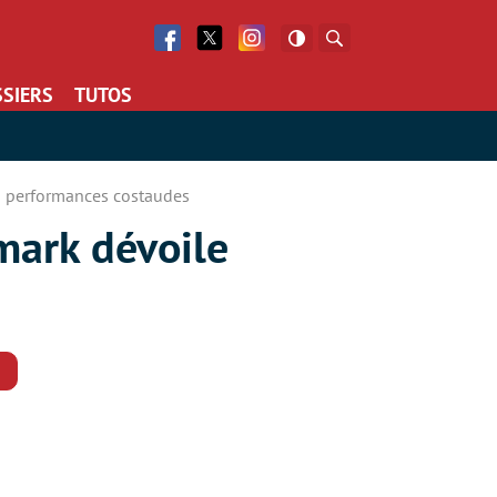
Facebook
Twitter
Facebook
Rechercher
SIERS
TUTOS
s performances costaudes
mark dévoile
Commentaires