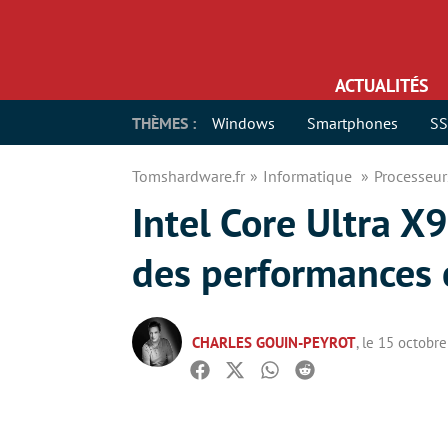
ACTUALITÉS
THÈMES :
Windows
Smartphones
S
Tomshardware.fr
Informatique
Processeu
Intel Core Ultra 
des performances 
CHARLES GOUIN-PEYROT
, le 15 octobr
Facebook
Twitter
Whatsapp
Reddit