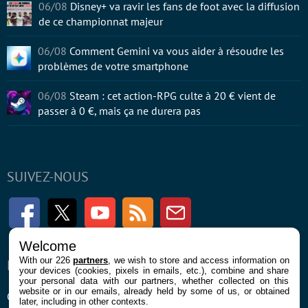
06/08
Disney+ va ravir les fans de foot avec la diffusion
de ce championnat majeur
06/08
Comment Gemini va vous aider à résoudre les
problèmes de votre smartphone
06/08
Steam : cet action-RPG culte à 20 € vient de
passer à 0 €, mais ça ne durera pas
SUIVEZ-NOUS
Facebook
Twitter
Youtube
RSS
Newsletter
Welcome
With our 226
partners
, we wish to store and access information on
ENTREPRISE
À PROPOS
your devices (cookies, pixels in emails, etc.), combine and share
your personal data with our partners, whether collected on this
website or in our emails, already held by some of us, or obtained
Confidentialité et Cookies
Contact
later, including in other contexts.