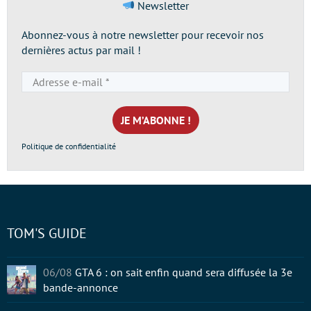
Newsletter
Abonnez-vous à notre newsletter pour recevoir nos
dernières actus par mail !
Adresse
e-
mail
*
Politique de confidentialité
TOM'S GUIDE
06/08
GTA 6 : on sait enfin quand sera diffusée la 3e
bande-annonce