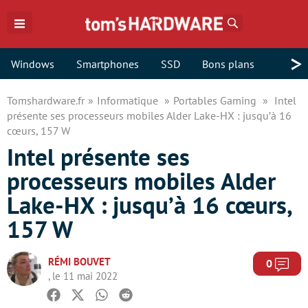
Rechercher
>
Windows
Smartphones
SSD
Bons plans
Tomshardware.fr
Informatique
Portables Gaming
Intel
présente ses processeurs mobiles Alder Lake-HX : jusqu’à 16
cœurs, 157 W
Intel présente ses
processeurs mobiles Alder
Lake-HX : jusqu’à 16 cœurs,
157 W
RÉMI BOUVET
Com
0
, le 11 mai 2022
Facebook
Twitter
Whatsapp
Reddit