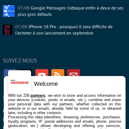
07/08
Google Messages s’attaque enfin à deux de ses
plus gros défauts
07/08
iPhone 18 Pro : pourquoi il sera difficile de
l’acheter à son lancement en septembre
SUIVEZ-NOUS
Facebook
Twitter
Youtube
RSS
Newsletter
Welcome
With our 226
partners
, we wish to store and access information on
ENTREPRISE
À PROPOS
your devices (cookies, pixels in emails, etc.), combine and share
your personal data with our partners, whether collected on this
website or in our emails, already held by some of us, or obtained
Confidentialité et Cookies
Contact
later, including in other contexts.
Processing this data (identifiers, browsing, preferences, purchases,
Mentions légales et CGU
loyalty programs, IP, postal addresses and emails, phone, precise
geolocation, etc.) allows developing and offering you services,
Préférences Cookies