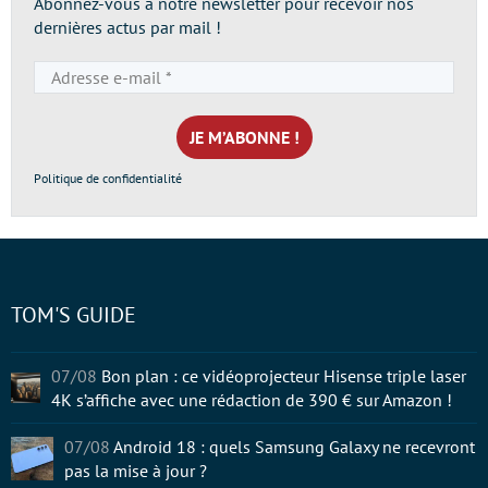
Abonnez-vous à notre newsletter pour recevoir nos
dernières actus par mail !
Adresse
e-
mail
*
Politique de confidentialité
TOM'S GUIDE
07/08
Bon plan : ce vidéoprojecteur Hisense triple laser
4K s’affiche avec une rédaction de 390 € sur Amazon !
07/08
Android 18 : quels Samsung Galaxy ne recevront
pas la mise à jour ?