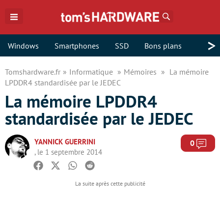
Rechercher
>
Windows
Smartphones
SSD
Bons plans
Tomshardware.fr
Informatique
Mémoires
La mémoire
LPDDR4 standardisée par le JEDEC
La mémoire LPDDR4
standardisée par le JEDEC
YANNICK GUERRINI
Com
0
, le 1 septembre 2014
Facebook
Twitter
Whatsapp
Reddit