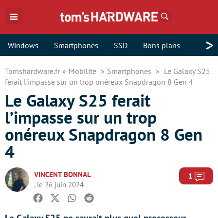
Rechercher
>
Windows
Smartphones
SSD
Bons plans
Tomshardware.fr
Mobilité
Smartphones
Le Galaxy S25
ferait l’impasse sur un trop onéreux Snapdragon 8 Gen 4
Le Galaxy S25 ferait
l’impasse sur un trop
onéreux Snapdragon 8 Gen
4
VINCENT BONNAL
Com
1
, le 26 juin 2024
Facebook
Twitter
Whatsapp
Reddit