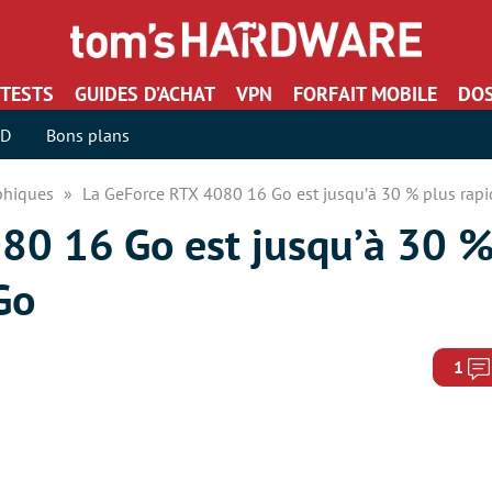
TESTS
GUIDES D’ACHAT
VPN
FORFAIT MOBILE
DOS
SD
Bons plans
aphiques
La GeForce RTX 4080 16 Go est jusqu’à 30 % plus rapi
80 16 Go est jusqu’à 30 %
Go
1