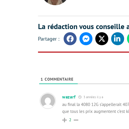
La rédaction vous conseille a
Facebook
Messenger
Twitter
Linke
1
COMMENTAIRE
wazarf
3 années il y a
au final la 4080 12G s’appellerait 40
que tous les prix augmentent c’est ki
2