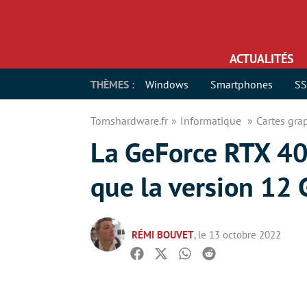
ACTUALITÉS
THÈMES :
Windows
Smartphones
S
Tomshardware.fr
Informatique
Cartes gr
La GeForce RTX 40
que la version 12 
RÉMI BOUVET
, le 13 octobre 2022
Facebook
Twitter
Whatsapp
Reddit