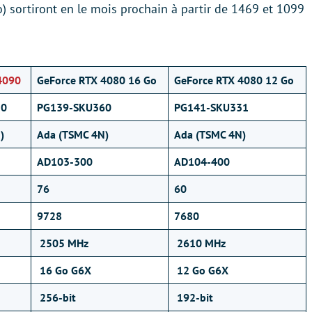
) sortiront en le mois prochain à partir de 1469 et 1099
4090
GeForce RTX 4080 16 Go
GeForce RTX 4080 12 Go
30
PG139-SKU360
PG141-SKU331
)
Ada (TSMC 4N)
Ada (TSMC 4N)
AD103-300
AD104-400
76
60
9728
7680
2505 MHz
2610 MHz
16 Go G6X
12 Go G6X
256-bit
192-bit