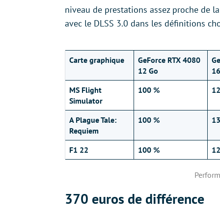
niveau de prestations assez proche de l
avec le DLSS 3.0 dans les définitions cho
Carte graphique
GeForce RTX 4080
Ge
12 Go
16
MS Flight
100 %
1
Simulator
A Plague Tale:
100 %
1
Requiem
F1 22
100 %
1
Perform
370 euros de différence