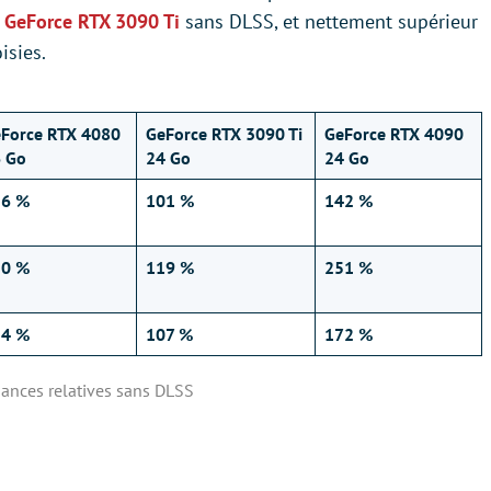
a
GeForce RTX 3090 Ti
sans DLSS, et nettement supérieur
isies.
Force RTX 4080
GeForce RTX 3090 Ti
GeForce RTX 4090
 Go
24 Go
24 Go
26 %
101 %
142 %
30 %
119 %
251 %
24 %
107 %
172 %
ances relatives sans DLSS