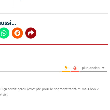
ussi...
din
Whatsapp
Reddit
Share
plus ancien
70 ça serait pareil (excepté pour le segment tarifaire mais bon vu
f kif)