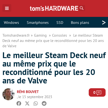
Rechercher
>
Windows
Smartphones
SSD
Bons plans
Tomshardware.fr
Gaming
Consoles
Le meilleur Steam
Deck neuf au même prix que le reconditionné pour les 20 ans
de Valve
Le meilleur Steam Deck neuf
au même prix que le
reconditionné pour les 20
ans de Valve
RÉMI BOUVET
Com
0
, le 15 septembre 2023
Facebook
Twitter
Whatsapp
Reddit