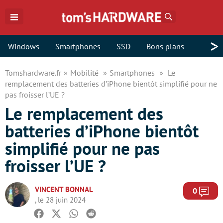
Rechercher
>
Windows
Smartphones
SSD
Bons plans
Tomshardware.fr
Mobilité
Smartphones
Le
remplacement des batteries d’iPhone bientôt simplifié pour ne
pas froisser l’UE ?
Le remplacement des
batteries d’iPhone bientôt
simplifié pour ne pas
froisser l’UE ?
VINCENT BONNAL
Com
0
, le 28 juin 2024
Facebook
Twitter
Whatsapp
Reddit