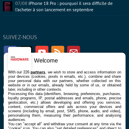
07/08
iPhone 18 Pro : pourquoi il sera difficile de
l’acheter à son lancement en septembre
SUIVEZ-NOUS
Facebook
Twitter
Youtube
RSS
Newsletter
Welcome
With our 226
partners
, we wish to store and access information on
ENTREPRISE
À PROPOS
your devices (cookies, pixels in emails, etc.), combine and share
your personal data with our partners, whether collected on this
website or in our emails, already held by some of us, or obtained
Confidentialité et Cookies
Contact
later, including in other contexts.
Processing this data (identifiers, browsing, preferences, purchases,
Mentions légales et CGU
loyalty programs, IP, postal addresses and emails, phone, precise
geolocation, etc.) allows developing and offering you services,
Préférences Cookies
content, commercial offers and ads across your devices and
screens (including by email, post, SMS, phone, audio, and video),
Qui sommes nous
personalising them, measuring their performance, and analysing
audiences.
You can "accept all" and withdraw your consent at any time via the
"cookie" icon
. You can also "set detailed preferences" and object to