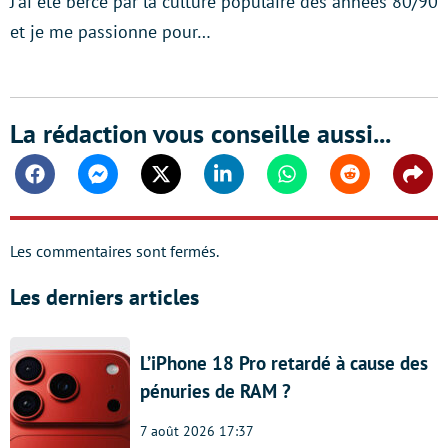
J'ai été bercé par la culture populaire des années 80/90
et je me passionne pour…
La rédaction vous conseille aussi...
Facebook
Messenger
Twitter
Linkedin
Whatsapp
Reddit
Shar
Les commentaires sont fermés.
Les derniers articles
L’iPhone 18 Pro retardé à cause des
pénuries de RAM ?
7 août 2026 17:37