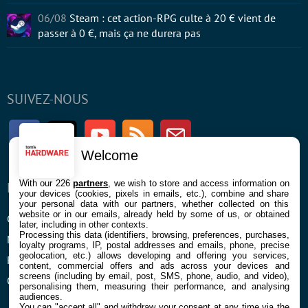
06/08
Steam : cet action-RPG culte à 20 € vient de
passer à 0 €, mais ça ne durera pas
SUIVEZ-NOUS
Facebook
Twitter
Youtube
RSS
Newsletter
Welcome
With our 226
partners
, we wish to store and access information on
ENTREPRISE
À PROPOS
your devices (cookies, pixels in emails, etc.), combine and share
your personal data with our partners, whether collected on this
website or in our emails, already held by some of us, or obtained
Confidentialité et Cookies
Contact
later, including in other contexts.
Processing this data (identifiers, browsing, preferences, purchases,
Mentions légales et CGU
loyalty programs, IP, postal addresses and emails, phone, precise
geolocation, etc.) allows developing and offering you services,
Préférences Cookies
content, commercial offers and ads across your devices and
screens (including by email, post, SMS, phone, audio, and video),
Qui sommes nous
personalising them, measuring their performance, and analysing
audiences.
You can "accept all" and withdraw your consent at any time via the