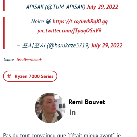
— APISAK (@TUM_APISAK)
July 29, 2022
Noice 😀
https://t.co/invbRqXLgq
pic.twitter.com/f3paqOSnV9
— 포시포시 (@harukaze5719)
July 29, 2022
Source :
UserBenchmark
Ryzen 7000 Series
Rémi Bouvet
LinkedIn
Pas du tout convaincu que "c'était mieux avant", je