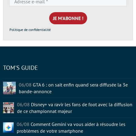
Adresse
e-
mail
*
Politique de confidentialité
TOM'S GUIDE
06/08
GTA 6 : on sait enfin quand sera diffusée la 3e
bande-annonce
06/08
Disney+ va ravir les fans de foot avec la diffusion
de ce championnat majeur
06/08
Comment Gemini va vous aider à résoudre les
problèmes de votre smartphone