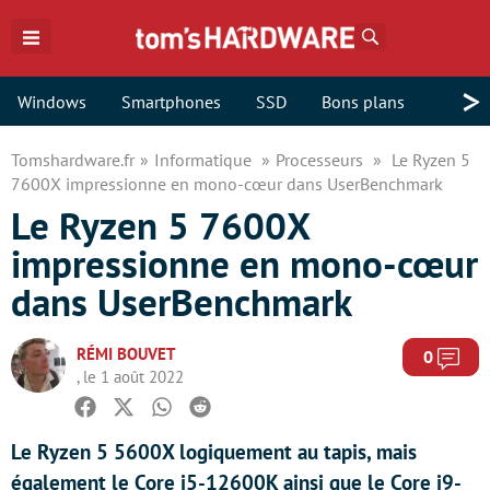
Rechercher
>
Windows
Smartphones
SSD
Bons plans
Tomshardware.fr
Informatique
Processeurs
Le Ryzen 5
7600X impressionne en mono-cœur dans UserBenchmark
Le Ryzen 5 7600X
impressionne en mono-cœur
dans UserBenchmark
RÉMI BOUVET
Com
0
, le 1 août 2022
Facebook
Twitter
Whatsapp
Reddit
Le Ryzen 5 5600X logiquement au tapis, mais
également le Core i5-12600K ainsi que le Core i9-