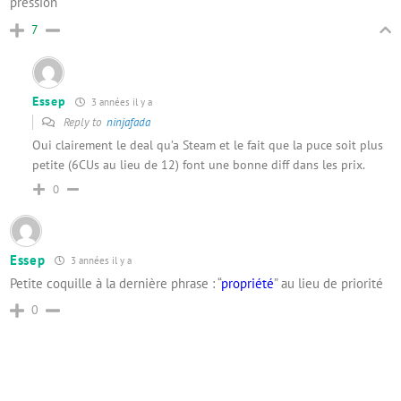
pression
7
Essep
3 années il y a
Reply to
ninjafada
Oui clairement le deal qu’a Steam et le fait que la puce soit plus
petite (6CUs au lieu de 12) font une bonne diff dans les prix.
0
Essep
3 années il y a
Petite coquille à la dernière phrase : “
propriété
” au lieu de priorité
0