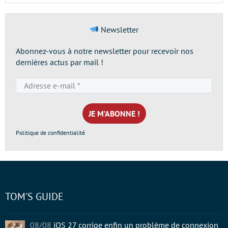
Newsletter
Abonnez-vous à notre newsletter pour recevoir nos
dernières actus par mail !
Adresse
e-
mail
*
Politique de confidentialité
TOM'S GUIDE
08/08
iOS 27 corrige enfin un problème de connexion