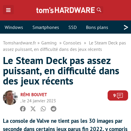
Rechercher
>
Windows
Smartphones
SSD
Bons plans
Tomshardware.fr
Gaming
Consoles
Le Steam Deck pas
assez puissant, en difficulté dans des jeux récents
Le Steam Deck pas assez
puissant, en difficulté dans
des jeux récents
RÉMI BOUVET
Com
9
, le 24 janvier 2023
Facebook
Twitter
Whatsapp
Reddit
La console de Valve ne tient pas les 30 images par
seconde dans certains jeux parus fin 2022, y compris