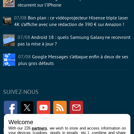
récurrent sur l’iPhone
07/08
Bon plan : ce vidéoprojecteur Hisense triple laser
4K s’affiche avec une rédaction de 390 € sur Amazon !
07/08
Android 18 : quels Samsung Galaxy ne recevront
pas la mise à jour ?
07/08
Google Messages s’attaque enfin à deux de ses
plus gros défauts
SUIVEZ-NOUS
Facebook
Twitter
Youtube
RSS
Newsletter
Welcome
With our 226
partners
, we wish to store and access information on
ENTREPRISE
À PROPOS
your devices (cookies, pixels in emails, etc.), combine and share