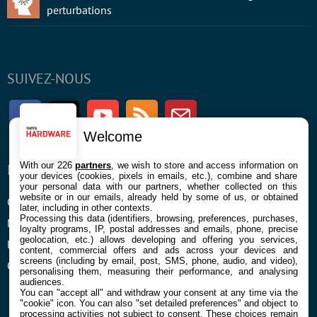
perturbations
SUIVEZ-NOUS
Facebook
Twitter
Youtube
RSS
Newsletter
Welcome
With our 226
partners
, we wish to store and access information on
ENTREPRISE
À PROPOS
your devices (cookies, pixels in emails, etc.), combine and share
your personal data with our partners, whether collected on this
website or in our emails, already held by some of us, or obtained
Confidentialité et Cookies
Contact
later, including in other contexts.
Processing this data (identifiers, browsing, preferences, purchases,
Mentions légales et CGU
loyalty programs, IP, postal addresses and emails, phone, precise
geolocation, etc.) allows developing and offering you services,
Préférences Cookies
content, commercial offers and ads across your devices and
screens (including by email, post, SMS, phone, audio, and video),
Qui sommes nous
personalising them, measuring their performance, and analysing
audiences.
You can "accept all" and withdraw your consent at any time via the
"cookie" icon
. You can also "set detailed preferences" and object to
processing activities not subject to consent. These choices remain