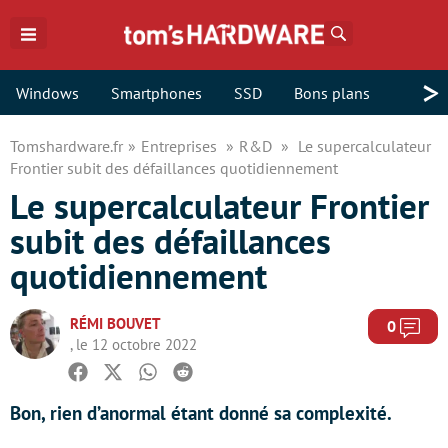
Rechercher
>
Windows
Smartphones
SSD
Bons plans
Tomshardware.fr
Entreprises
R&D
Le supercalculateur
Frontier subit des défaillances quotidiennement
Le supercalculateur Frontier
subit des défaillances
quotidiennement
RÉMI BOUVET
Com
0
, le 12 octobre 2022
Facebook
Twitter
Whatsapp
Reddit
Bon, rien d’anormal étant donné sa complexité.