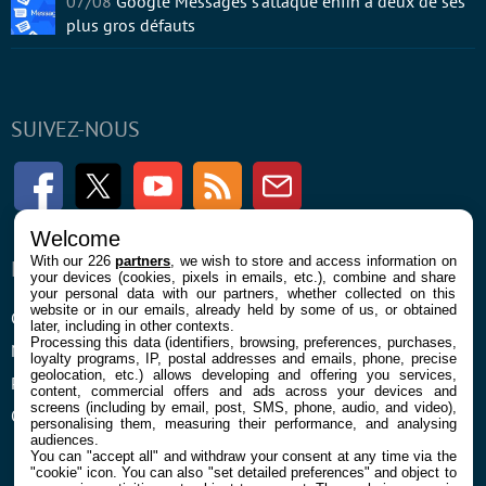
07/08
Google Messages s’attaque enfin à deux de ses
plus gros défauts
SUIVEZ-NOUS
Facebook
Twitter
Youtube
RSS
Newsletter
Welcome
With our 226
partners
, we wish to store and access information on
ENTREPRISE
À PROPOS
your devices (cookies, pixels in emails, etc.), combine and share
your personal data with our partners, whether collected on this
website or in our emails, already held by some of us, or obtained
Confidentialité et Cookies
Contact
later, including in other contexts.
Processing this data (identifiers, browsing, preferences, purchases,
Mentions légales et CGU
loyalty programs, IP, postal addresses and emails, phone, precise
geolocation, etc.) allows developing and offering you services,
Préférences Cookies
content, commercial offers and ads across your devices and
screens (including by email, post, SMS, phone, audio, and video),
Qui sommes nous
personalising them, measuring their performance, and analysing
audiences.
You can "accept all" and withdraw your consent at any time via the
"cookie" icon
. You can also "set detailed preferences" and object to