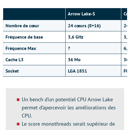
Arrow Lake-S
Co
Nombre de cœur
24 cœurs (8+16)
24
Fréquence de base
3,6 GHz
3,2
Fréquence Max
?
6,
Cache L3
36 Mo
36 
Socket
LGA 1851
FC
Un bench d’un potentiel CPU Arrow Lake
permet d’apercevoir les améliorations des
CPU.
Le score monothreads serait supérieur de