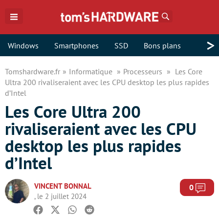
Rechercher
>
Windows
Smartphones
SSD
Bons plans
Tomshardware.fr
Informatique
Processeurs
Les Core
Ultra 200 rivaliseraient avec les CPU desktop les plus rapides
d’Intel
Les Core Ultra 200
rivaliseraient avec les CPU
desktop les plus rapides
d’Intel
VINCENT BONNAL
Com
0
, le 2 juillet 2024
Facebook
Twitter
Whatsapp
Reddit