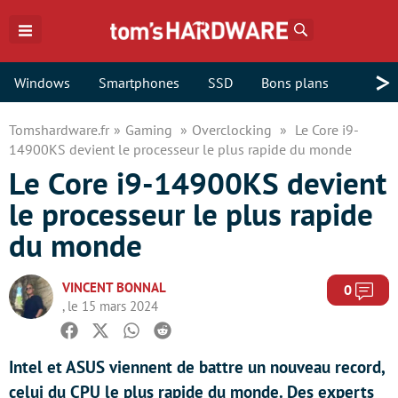
Rechercher
>
Windows
Smartphones
SSD
Bons plans
Tomshardware.fr
Gaming
Overclocking
Le Core i9-
14900KS devient le processeur le plus rapide du monde
Le Core i9-14900KS devient
le processeur le plus rapide
du monde
VINCENT BONNAL
Com
0
, le 15 mars 2024
Facebook
Twitter
Whatsapp
Reddit
Intel et ASUS viennent de battre un nouveau record,
celui du CPU le plus rapide du monde. Des experts