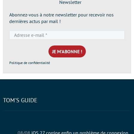
Newsletter
Abonnez-vous à notre newsletter pour recevoir nos
dernières actus par mail !
Adresse
e-
mail
*
Politique de confidentialité
TOM'S GUIDE
08/08
iOS 27 corrige enfin un problème de connexion