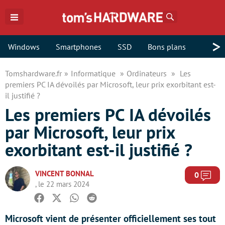
Rechercher
>
Windows
Smartphones
SSD
Bons plans
Tomshardware.fr
Informatique
Ordinateurs
Les
premiers PC IA dévoilés par Microsoft, leur prix exorbitant est-
il justifié ?
Les premiers PC IA dévoilés
par Microsoft, leur prix
exorbitant est-il justifié ?
VINCENT BONNAL
Com
0
, le 22 mars 2024
Facebook
Twitter
Whatsapp
Reddit
Microsoft vient de présenter officiellement ses tout