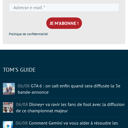
Adresse
e-
mail
*
Politique de confidentialité
TOM'S GUIDE
06/08
GTA 6 : on sait enfin quand sera diffusée la 3e
bande-annonce
06/08
Disney+ va ravir les fans de foot avec la diffusion
de ce championnat majeur
06/08
Comment Gemini va vous aider à résoudre les