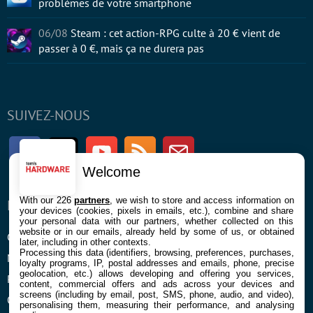
problèmes de votre smartphone
06/08
Steam : cet action-RPG culte à 20 € vient de
passer à 0 €, mais ça ne durera pas
SUIVEZ-NOUS
Facebook
Twitter
Youtube
RSS
Newsletter
Welcome
With our 226
partners
, we wish to store and access information on
ENTREPRISE
À PROPOS
your devices (cookies, pixels in emails, etc.), combine and share
your personal data with our partners, whether collected on this
website or in our emails, already held by some of us, or obtained
Confidentialité et Cookies
Contact
later, including in other contexts.
Processing this data (identifiers, browsing, preferences, purchases,
Mentions légales et CGU
loyalty programs, IP, postal addresses and emails, phone, precise
geolocation, etc.) allows developing and offering you services,
Préférences Cookies
content, commercial offers and ads across your devices and
screens (including by email, post, SMS, phone, audio, and video),
Qui sommes nous
personalising them, measuring their performance, and analysing