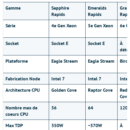
Gamme
Sapphire
Emeralds
Gran
Rapids
Rapids
Rapi
Série
4e Gen Xeon
5e Gen Xeon
6e G
Socket
Socket E
Socket E
À
déte
Plateforme
Eagle Stream
Eagle Stream
Birc
Fabrication Node
Intel 7
Intel 7
Intel
Architecture CPU
Golden Cove
Raptor Cove
Red
Cove
Nombre max de
56
64
120 (
coeurs CPU
Max TDP
350W
~370W
À