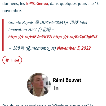
données, les
EPYC Genoa
, dans quelques jours : le 10
novembre.
Granite Rapids 與 DDR5-6400MT/s 現蹤 Intel
Innovation 2022 台北場 –
https://t.co/wIFVmYKV7L
https://t.co/BoCpCJgNNS
— 188号 (@momomo_us)
November 5, 2022
Intel
Rémi Bouvet
LinkedIn
Pas du tout convaincu que "c'était mieux avant", je