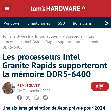
Rechercher
>
Windows
Smartphones
SSD
Bons plans
Tomshardware.fr
Informatique
Processeurs
Les
processeurs Intel Granite Rapids supporteront la mémoire
DDR5-6400
Les processeurs Intel
Granite Rapids supporteront
la mémoire DDR5-6400
RÉMI BOUVET
Com
0
, le 7 novembre 2022
Facebook
Twitter
Whatsapp
Reddit
Une sixième génération de Xeon prévue pour 2024.