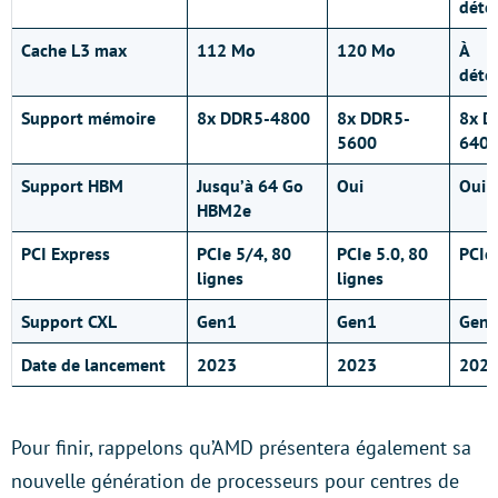
déte
Cache L3 max
112 Mo
120 Mo
À
déte
Support mémoire
8x DDR5-4800
8x DDR5-
8x D
5600
6400
Support HBM
Jusqu’à 64 Go
Oui
Oui
HBM2e
PCI Express
PCIe 5/4, 80
PCIe 5.0, 80
PCIe
lignes
lignes
Support CXL
Gen1
Gen1
Gen
Date de lancement
2023
2023
202
Pour finir, rappelons qu’AMD présentera également sa
nouvelle génération de processeurs pour centres de