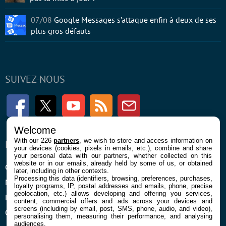
07/08
Google Messages s’attaque enfin à deux de ses
plus gros défauts
SUIVEZ-NOUS
Facebook
Twitter
Youtube
RSS
Newsletter
Welcome
With our 226
partners
, we wish to store and access information on
ENTREPRISE
À PROPOS
your devices (cookies, pixels in emails, etc.), combine and share
your personal data with our partners, whether collected on this
website or in our emails, already held by some of us, or obtained
Confidentialité et Cookies
Contact
later, including in other contexts.
Processing this data (identifiers, browsing, preferences, purchases,
Mentions légales et CGU
loyalty programs, IP, postal addresses and emails, phone, precise
geolocation, etc.) allows developing and offering you services,
Préférences Cookies
content, commercial offers and ads across your devices and
screens (including by email, post, SMS, phone, audio, and video),
Qui sommes nous
personalising them, measuring their performance, and analysing
audiences.