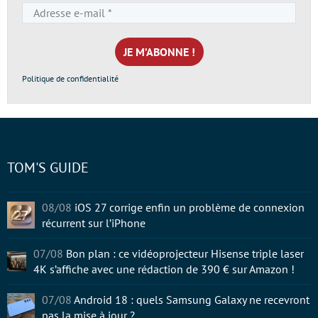
Adresse
e-
mail
*
Politique de confidentialité
TOM'S GUIDE
08/08
iOS 27 corrige enfin un problème de connexion
récurrent sur l’iPhone
07/08
Bon plan : ce vidéoprojecteur Hisense triple laser
4K s’affiche avec une rédaction de 390 € sur Amazon !
07/08
Android 18 : quels Samsung Galaxy ne recevront
pas la mise à jour ?