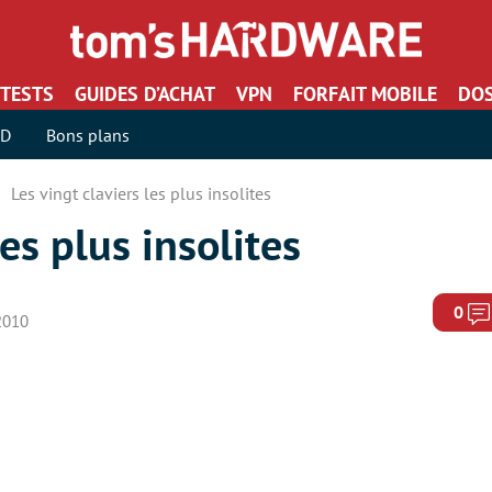
TESTS
GUIDES D’ACHAT
VPN
FORFAIT MOBILE
DOS
SD
Bons plans
Les vingt claviers les plus insolites
les plus insolites
0
2010