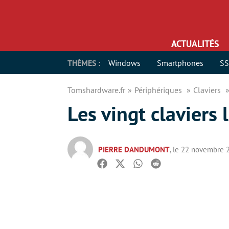
ACTUALITÉS
THÈMES :
Windows
Smartphones
S
Tomshardware.fr
Périphériques
Claviers
Les vingt claviers 
PIERRE DANDUMONT
, le 22 novembre 
Facebook
Twitter
Whatsapp
Reddit