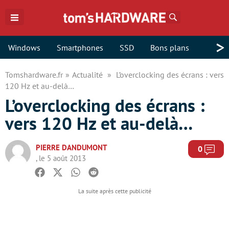
Rechercher
>
Windows
Smartphones
SSD
Bons plans
Tomshardware.fr
Actualité
L’overclocking des écrans : vers
120 Hz et au-delà…
L’overclocking des écrans :
vers 120 Hz et au-delà…
PIERRE DANDUMONT
Com
0
, le 5 août 2013
Facebook
Twitter
Whatsapp
Reddit