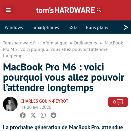
Rechercher
>
Windows
Smartphones
SSD
Bons plans
Tomshardware.fr
Informatique
Ordinateurs
MacBook
Pro M6 : voici pourquoi vous allez pouvoir l’attendre
longtemps
MacBook Pro M6 : voici
pourquoi vous allez pouvoir
l’attendre longtemps
CHARLES GOUIN-PEYROT
Com
0
, le 20 avril 2026
Facebook
Twitter
Whatsapp
Reddit
La prochaine génération de MacBook Pro, attendue