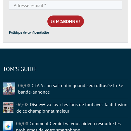
Adresse
e-
mail
*
Politique de confidentialité
TOM'S GUIDE
06/08
GTA 6 : on sait enfin quand sera diffusée la 3e
bande-annonce
06/08
Disney+ va ravir les fans de foot avec la diffusion
de ce championnat majeur
06/08
Comment Gemini va vous aider à résoudre les
problèmes de votre smartphone