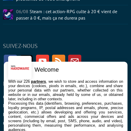
06/08
Steam : cet action-RPG culte à 20 € vient de
passer à 0 €, mais ça ne durera pas
SUIVEZ-NOUS
Facebook
Twitter
Youtube
RSS
Newsletter
Welcome
With our 226
partners
, we wish to store and access information on
ENTREPRISE
À PROPOS
your devices (cookies, pixels in emails, etc.), combine and share
your personal data with our partners, whether collected on this
website or in our emails, already held by some of us, or obtained
Confidentialité et Cookies
Contact
later, including in other contexts.
Processing this data (identifiers, browsing, preferences, purchases,
Mentions légales et CGU
loyalty programs, IP, postal addresses and emails, phone, precise
geolocation, etc.) allows developing and offering you services,
Préférences Cookies
content, commercial offers and ads across your devices and
screens (including by email, post, SMS, phone, audio, and video),
Qui sommes nous
personalising them, measuring their performance, and analysing
audiences.