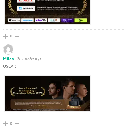
0
Miles
2 années il y a
OSCAR
0