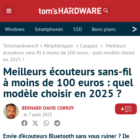
Rechercher
>
Windows
Smartphones
SSD
Bons plans
Tomshardware.fr
Périphériques
Casques
Meilleurs
écouteurs sans-fil à moins de 100 euros : quel modèle choisir
en 2025 ?
Meilleurs écouteurs sans-fil
à moins de 100 euros : quel
modèle choisir en 2025 ?
BERNARD DAVID CORROY
Com
4
, le 7 août 2025
Facebook
Twitter
Whatsapp
Reddit
Envie d’écouteurs Bluetooth sans vous ruiner ? De