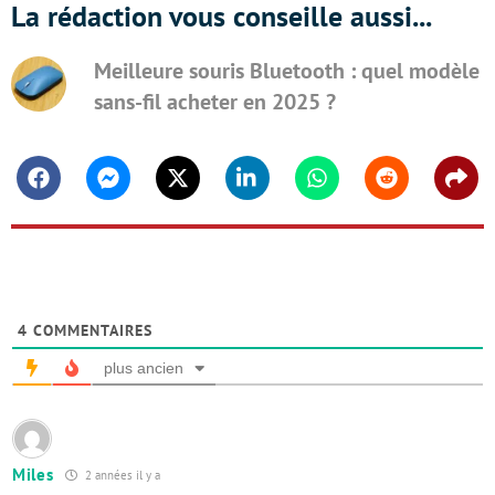
La rédaction vous conseille aussi...
Meilleure souris Bluetooth : quel modèle
sans-fil acheter en 2025 ?
Facebook
Messenger
Twitter
Linkedin
Whatsapp
Reddit
Shar
4
COMMENTAIRES
plus ancien
Miles
2 années il y a