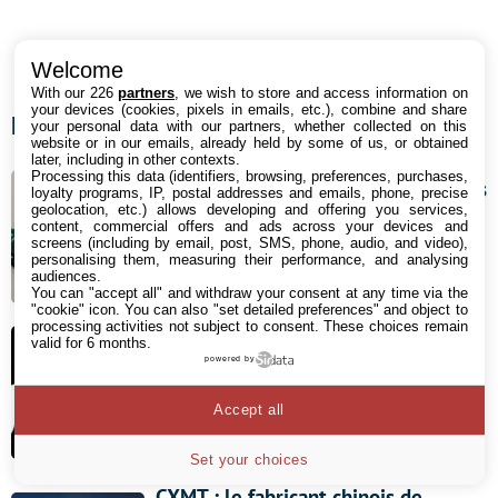
Welcome
With our 226
partners
, we wish to store and access information on
your devices (cookies, pixels in emails, etc.), combine and share
Les derniers articles
your personal data with our partners, whether collected on this
website or in our emails, already held by some of us, or obtained
later, including in other contexts.
Processing this data (identifiers, browsing, preferences, purchases,
Microsoft efface ses propres conseils
loyalty programs, IP, postal addresses and emails, phone, precise
geolocation, etc.) allows developing and offering you services,
gaming : la pénurie de RAM change
content, commercial offers and ads across your devices and
screens (including by email, post, SMS, phone, audio, and video),
les règles
personalising them, measuring their performance, and analysing
audiences.
6 août 2026 08:20
You can "accept all" and withdraw your consent at any time via the
"cookie" icon
. You can also "set detailed preferences" and object to
processing activities not subject to consent. These choices remain
Ces employés de ByteDance
valid for 6 months.
powered by
utilisent des IA américaines, ils sont
virés illico
Accept all
6 août 2026 07:11
Set your choices
CXMT : le fabricant chinois de