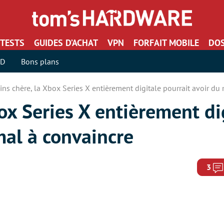
TESTS
GUIDES D’ACHAT
VPN
FORFAIT MOBILE
DOS
SD
Bons plans
ns chère, la Xbox Series X entièrement digitale pourrait avoir du
ox Series X entièrement di
mal à convaincre
3