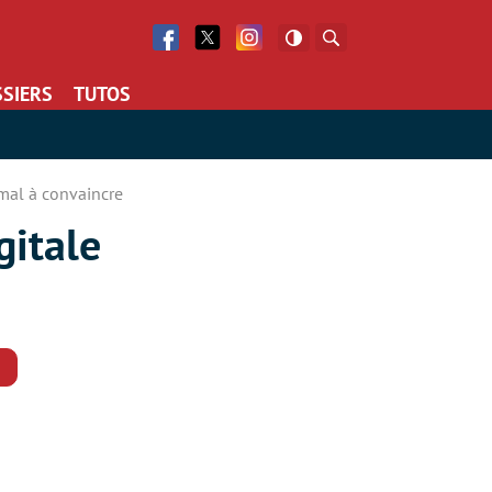
Facebook
Twitter
Facebook
Rechercher
SIERS
TUTOS
 mal à convaincre
gitale
Commentaires