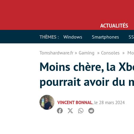
ACTUALITÉS
THÈMES :
Windows
Smartphones
S
Tomshardware.fr
Gaming
Consoles
Moi
Moins chère, la Xb
pourrait avoir du 
VINCENT BONNAL
, le 28 mars 2024
Facebook
Twitter
Whatsapp
Reddit