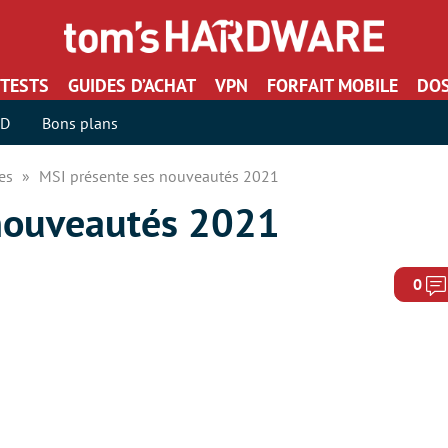
TESTS
GUIDES D’ACHAT
VPN
FORFAIT MOBILE
DOS
SD
Bons plans
res
MSI présente ses nouveautés 2021
 nouveautés 2021
0