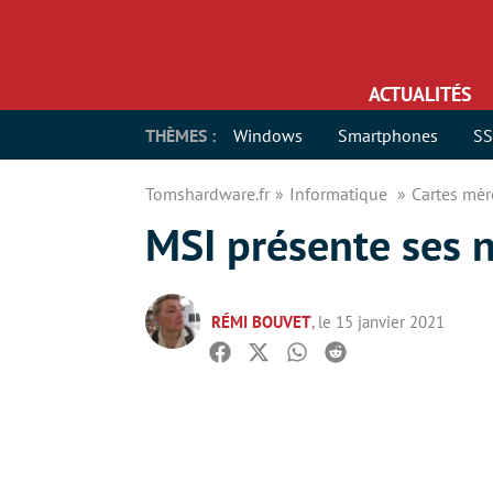
ACTUALITÉS
THÈMES :
Windows
Smartphones
S
Tomshardware.fr
Informatique
Cartes mè
MSI présente ses
RÉMI BOUVET
, le 15 janvier 2021
Facebook
Twitter
Whatsapp
Reddit