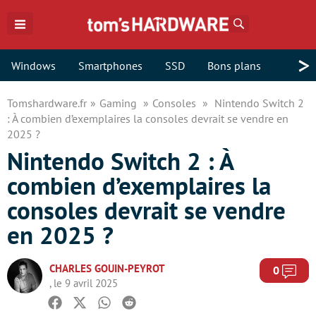
Rechercher
>
Windows
Smartphones
SSD
Bons plans
Tomshardware.fr
Gaming
Consoles
Nintendo Switch 2
: À combien d’exemplaires la consoles devrait se vendre en
2025 ?
Nintendo Switch 2 : À
combien d’exemplaires la
consoles devrait se vendre
en 2025 ?
CHARLES GOUIN-PEYROT
Com
0
, le 9 avril 2025
Facebook
Twitter
Whatsapp
Reddit