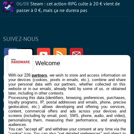
06/08
Steam : cet action-RPG culte à 20 € vient de
passer à 0 €, mais ça ne durera pas
SUIVEZ-NOUS
Facebook
Twitter
Youtube
RSS
Newsletter
Welcome
With our 226
partners
, we wish to store and access information on
ENTREPRISE
À PROPOS
your devices (cookies, pixels in emails, etc.), combine and share
your personal data with our partners, whether collected on this
website or in our emails, already held by some of us, or obtained
Confidentialité et Cookies
Contact
later, including in other contexts.
Processing this data (identifiers, browsing, preferences, purchases,
Mentions légales et CGU
loyalty programs, IP, postal addresses and emails, phone, precise
geolocation, etc.) allows developing and offering you services,
Préférences Cookies
content, commercial offers and ads across your devices and
screens (including by email, post, SMS, phone, audio, and video),
Qui sommes nous
personalising them, measuring their performance, and analysing
audiences.
You can "accept all" and withdraw your consent at any time via the
"cookie" icon
. You can also "set detailed preferences" and object to