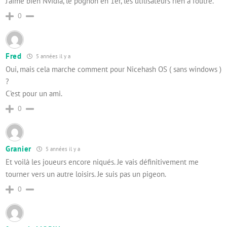
J’aime bien Nvidia, le pognon en 1er, les utilisateurs rien a foutre.
0
Fred
5 années il y a
Oui, mais cela marche comment pour Nicehash OS ( sans windows )
?
C’est pour un ami.
0
Granier
5 années il y a
Et voilà les joueurs encore niqués. Je vais définitivement me
tourner vers un autre loisirs. Je suis pas un pigeon.
0