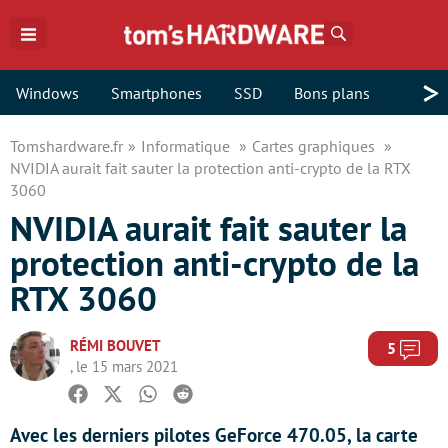
Rechercher
>
Windows
Smartphones
SSD
Bons plans
Tomshardware.fr
Informatique
Cartes graphiques
NVIDIA aurait fait sauter la protection anti-crypto de la RTX
3060
NVIDIA aurait fait sauter la
protection anti-crypto de la
RTX 3060
RÉMI BOUVET
Com
5
, le 15 mars 2021
Facebook
Twitter
Whatsapp
Reddit
Avec les derniers pilotes GeForce 470.05, la carte