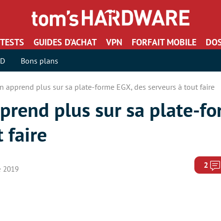
TESTS
GUIDES D’ACHAT
VPN
FORFAIT MOBILE
DOS
SD
Bons plans
 apprend plus sur sa plate-forme EGX, des serveurs à tout faire
prend plus sur sa plate-f
 faire
2
e 2019