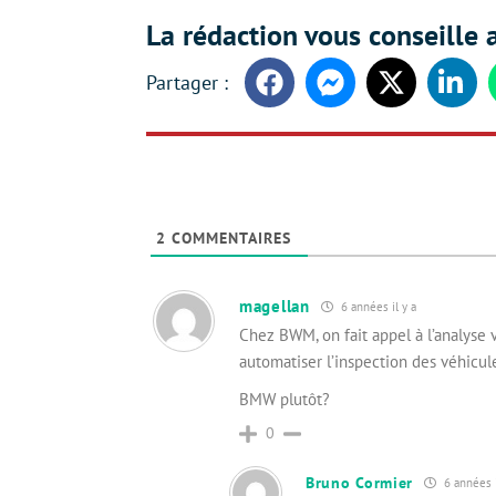
La rédaction vous conseille a
Facebook
Messenger
Twitter
Linke
2
COMMENTAIRES
magellan
6 années il y a
Chez BWM, on fait appel à l’analyse 
automatiser l’inspection des véhicul
BMW plutôt?
0
Bruno Cormier
6 années i