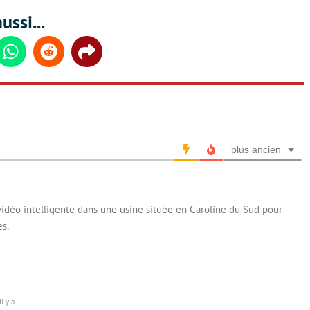
ussi...
din
Whatsapp
Reddit
Share
plus ancien
vidéo intelligente dans une usine située en Caroline du Sud pour
es.
l y a