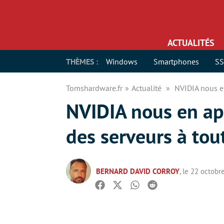
ACTUALITÉS
THÈMES :
Windows
Smartphones
S
Tomshardware.fr
Actualité
NVIDIA nous en
NVIDIA nous en ap
des serveurs à tout
BERNARD DAVID CORROY
, le 22 octobr
Facebook
Twitter
Whatsapp
Reddit