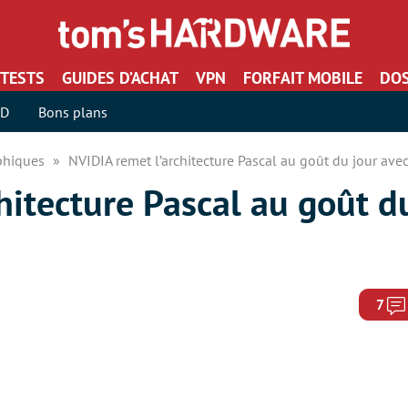
TESTS
GUIDES D’ACHAT
VPN
FORFAIT MOBILE
DOS
SD
Bons plans
aphiques
NVIDIA remet l’architecture Pascal au goût du jour ave
hitecture Pascal au goût d
7