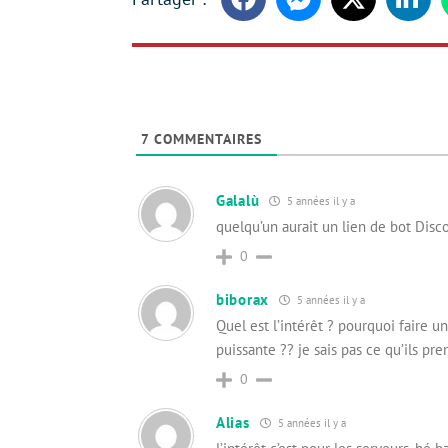
Facebook
Messenger
Twitter
Linke
7
COMMENTAIRES
Galalù
5 années il y a
quelqu’un aurait un lien de bot Disc
0
biborax
5 années il y a
Quel est l’intérêt ? pourquoi faire un
puissante ?? je sais pas ce qu’ils pr
0
Alias
5 années il y a