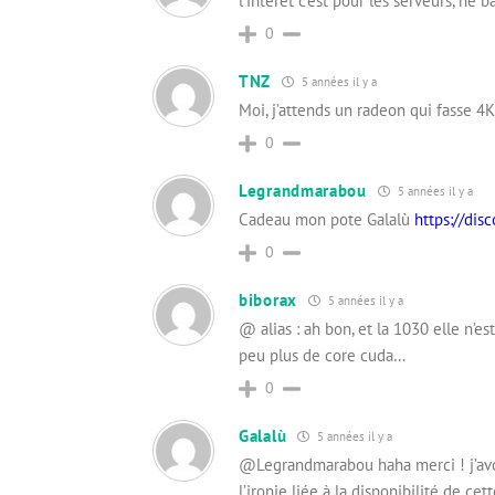
l’intérêt c’est pour les serveurs, hé 
0
TNZ
5 années il y a
Moi, j’attends un radeon qui fasse 4
0
Legrandmarabou
5 années il y a
Cadeau mon pote Galalù
https://dis
0
biborax
5 années il y a
@ alias : ah bon, et la 1030 elle n’e
peu plus de core cuda…
0
Galalù
5 années il y a
@Legrandmarabou haha merci ! j’avoue
l’ironie liée à la disponibilité de ce