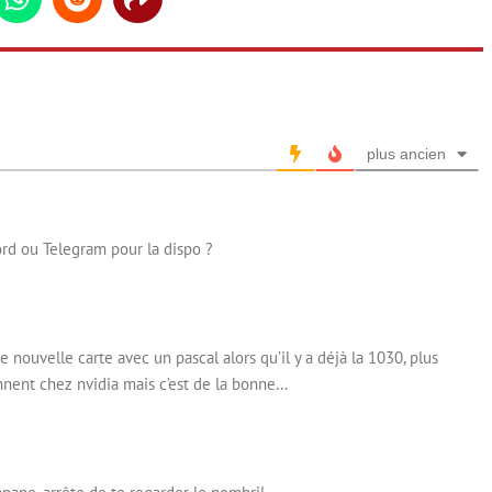
din
Whatsapp
Reddit
Share
plus ancien
ord ou Telegram pour la dispo ?
e nouvelle carte avec un pascal alors qu’il y a déjà la 1030, plus
ennent chez nvidia mais c’est de la bonne…