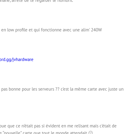
banane, arrête de te regarder le nombril.
K en low profile et qui fonctionne avec une alim’ 240W
cord.gg/jvhardware
st pas bonne pour les serveurs ?? c’est la même carte avec juste un
 que ce n’était pas si évident en me relisant mais c’était de
tte “nouvelle” carte que tout le monde attendait 🙂