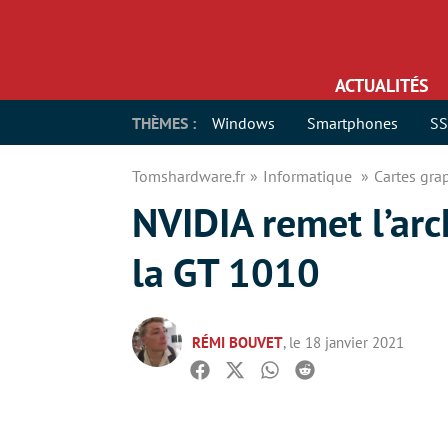
ACTUALITÉS
THÈMES :
Windows
Smartphones
S
Tomshardware.fr
Informatique
Cartes gr
NVIDIA remet l’arc
la GT 1010
RÉMI BOUVET
, le 18 janvier 2021
Facebook
Twitter
Whatsapp
Reddit