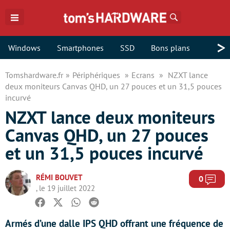
Rechercher
>
Windows
Smartphones
SSD
Bons plans
Tomshardware.fr
Périphériques
Ecrans
NZXT lance
deux moniteurs Canvas QHD, un 27 pouces et un 31,5 pouces
incurvé
NZXT lance deux moniteurs
Canvas QHD, un 27 pouces
et un 31,5 pouces incurvé
RÉMI BOUVET
Com
0
, le 19 juillet 2022
Facebook
Twitter
Whatsapp
Reddit
Armés d’une dalle IPS QHD offrant une fréquence de