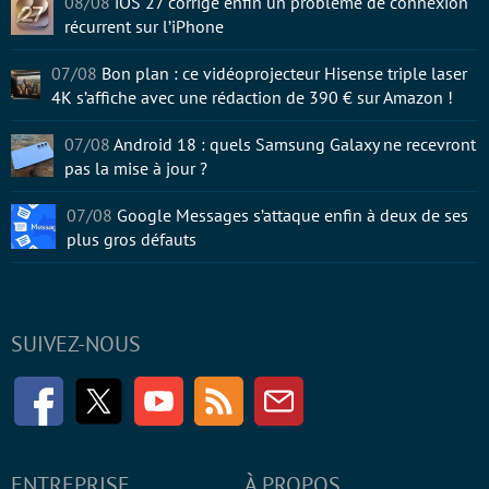
08/08
iOS 27 corrige enfin un problème de connexion
récurrent sur l’iPhone
07/08
Bon plan : ce vidéoprojecteur Hisense triple laser
4K s’affiche avec une rédaction de 390 € sur Amazon !
07/08
Android 18 : quels Samsung Galaxy ne recevront
pas la mise à jour ?
07/08
Google Messages s’attaque enfin à deux de ses
plus gros défauts
SUIVEZ-NOUS
Facebook
Twitter
Youtube
RSS
Newsletter
ENTREPRISE
À PROPOS