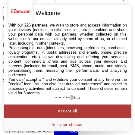
voit qu’il finit premier mais les 30,7 Mo/sec ne sont
Welcome
pas impressionnants dans l’absolu et même encore
moins lorsque l’on voit le Vertex 2 finir dernier avec
With our 226
partners
, we wish to store and access information on
your devices (cookies, pixels in emails, etc.), combine and share
22,4 Mo/sec. En passant à l’autre extrême (ce qui n’est
your personal data with our partners, whether collected on this
website or in our emails, already held by some of us, or obtained
pas représentatif des environnements qui sont les
later, including in other contexts.
Processing this data (identifiers, browsing, preferences, purchases,
nôtres), le RevoDrive X2 et ses quatre contrôleurs
loyalty programs, IP, postal addresses and emails, phone, precise
geolocation, etc.) allows developing and offering you services,
atteint des sommets avec 466,7 Mo/sec tandis que le
content, commercial offers and ads across your devices and
screens (including by email, post, SMS, phone, audio, and video),
RevoDrive première version est à la traîne avec
personalising them, measuring their performance, and analysing
audiences.
seulement 210,7 Mo.
You can "accept all" and withdraw your consent at any time via the
"cookie" icon
. You can also "set detailed preferences" and object to
processing activities not subject to consent. These choices remain
valid for 6 months.
powered by
Accept all
Set your choices