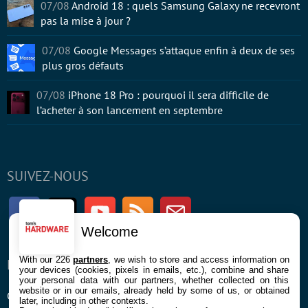
07/08
Android 18 : quels Samsung Galaxy ne recevront
pas la mise à jour ?
07/08
Google Messages s’attaque enfin à deux de ses
plus gros défauts
07/08
iPhone 18 Pro : pourquoi il sera difficile de
l’acheter à son lancement en septembre
SUIVEZ-NOUS
Facebook
Twitter
Youtube
RSS
Newsletter
Welcome
With our 226
partners
, we wish to store and access information on
ENTREPRISE
À PROPOS
your devices (cookies, pixels in emails, etc.), combine and share
your personal data with our partners, whether collected on this
website or in our emails, already held by some of us, or obtained
Confidentialité et Cookies
Contact
later, including in other contexts.