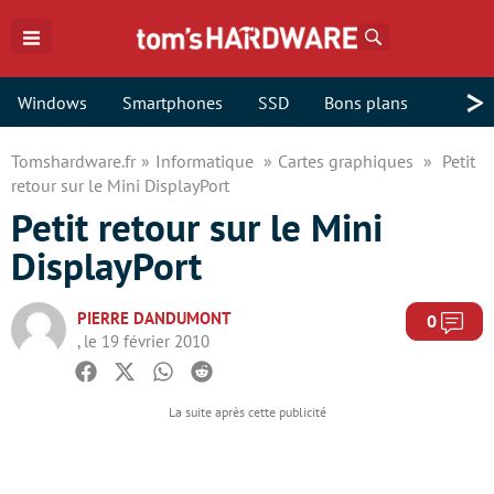
Rechercher
>
Windows
Smartphones
SSD
Bons plans
Tomshardware.fr
Informatique
Cartes graphiques
Petit
retour sur le Mini DisplayPort
Petit retour sur le Mini
DisplayPort
PIERRE DANDUMONT
Com
0
, le 19 février 2010
Facebook
Twitter
Whatsapp
Reddit