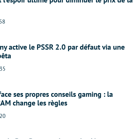
:58
ny active le PSSR 2.0 par défaut via une
bêta
:35
face ses propres conseils gaming : la
RAM change les règles
:20