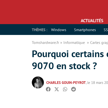
ACTUALITÉS
THÈMES :
Windows
Smartphones
S
Tomshardware.fr
Informatique
Cartes gr
Pourquoi certains
9070 en stock ?
CHARLES GOUIN-PEYROT
, le 18 mars 2
Facebook
Twitter
Whatsapp
Reddit