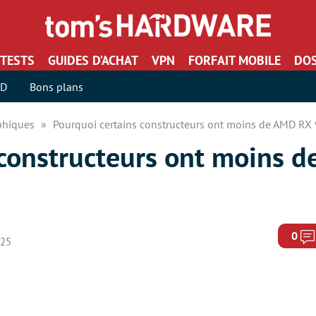
TESTS
GUIDES D’ACHAT
VPN
FORFAIT MOBILE
DOS
SD
Bons plans
aphiques
Pourquoi certains constructeurs ont moins de AMD RX 
 constructeurs ont moins 
0
025