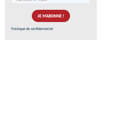
e-
mail
*
Politique de confidentialité