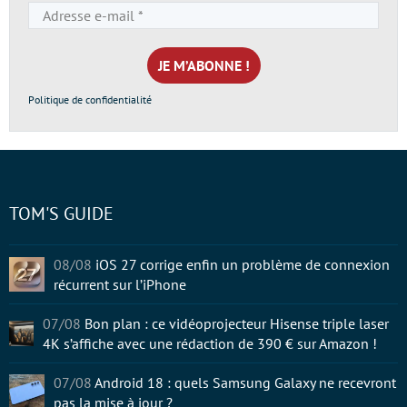
Adresse
e-
mail
*
Politique de confidentialité
TOM'S GUIDE
08/08
iOS 27 corrige enfin un problème de connexion
récurrent sur l’iPhone
07/08
Bon plan : ce vidéoprojecteur Hisense triple laser
4K s’affiche avec une rédaction de 390 € sur Amazon !
07/08
Android 18 : quels Samsung Galaxy ne recevront
pas la mise à jour ?