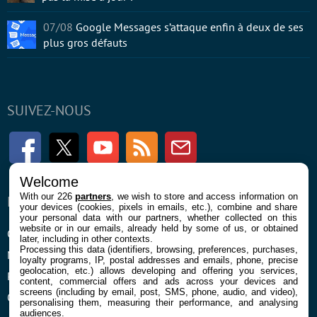
07/08
Google Messages s’attaque enfin à deux de ses
plus gros défauts
SUIVEZ-NOUS
Facebook
Twitter
Youtube
RSS
Newsletter
Welcome
With our 226
partners
, we wish to store and access information on
ENTREPRISE
À PROPOS
your devices (cookies, pixels in emails, etc.), combine and share
your personal data with our partners, whether collected on this
website or in our emails, already held by some of us, or obtained
Confidentialité et Cookies
Contact
later, including in other contexts.
Processing this data (identifiers, browsing, preferences, purchases,
Mentions légales et CGU
loyalty programs, IP, postal addresses and emails, phone, precise
geolocation, etc.) allows developing and offering you services,
Préférences Cookies
content, commercial offers and ads across your devices and
screens (including by email, post, SMS, phone, audio, and video),
Qui sommes nous
personalising them, measuring their performance, and analysing
audiences.