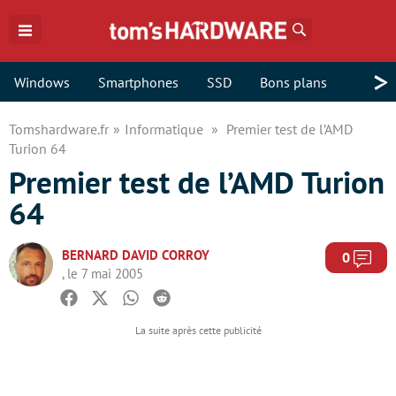
Rechercher
>
Windows
Smartphones
SSD
Bons plans
Tomshardware.fr
Informatique
Premier test de l’AMD
Turion 64
Premier test de l’AMD Turion
64
BERNARD DAVID CORROY
Com
0
, le 7 mai 2005
Facebook
Twitter
Whatsapp
Reddit