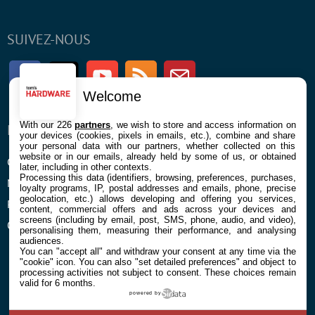
SUIVEZ-NOUS
Facebook
Twitter
Youtube
RSS
Newsletter
Welcome
With our 226
partners
, we wish to store and access information on
ENTREPRISE
À PROPOS
your devices (cookies, pixels in emails, etc.), combine and share
your personal data with our partners, whether collected on this
website or in our emails, already held by some of us, or obtained
Confidentialité et Cookies
Contact
later, including in other contexts.
Processing this data (identifiers, browsing, preferences, purchases,
Mentions légales et CGU
loyalty programs, IP, postal addresses and emails, phone, precise
geolocation, etc.) allows developing and offering you services,
Préférences Cookies
content, commercial offers and ads across your devices and
screens (including by email, post, SMS, phone, audio, and video),
Qui sommes nous
personalising them, measuring their performance, and analysing
audiences.
You can "accept all" and withdraw your consent at any time via the
"cookie" icon
. You can also "set detailed preferences" and object to
processing activities not subject to consent. These choices remain
valid for 6 months.
powered by