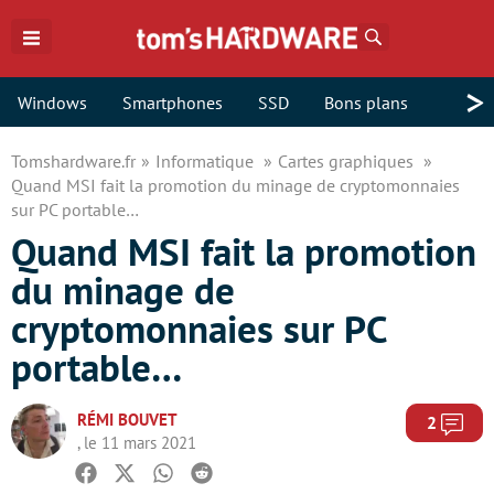
Rechercher
>
Windows
Smartphones
SSD
Bons plans
Tomshardware.fr
Informatique
Cartes graphiques
Quand MSI fait la promotion du minage de cryptomonnaies
sur PC portable…
Quand MSI fait la promotion
du minage de
cryptomonnaies sur PC
portable…
RÉMI BOUVET
Com
2
, le 11 mars 2021
Facebook
Twitter
Whatsapp
Reddit