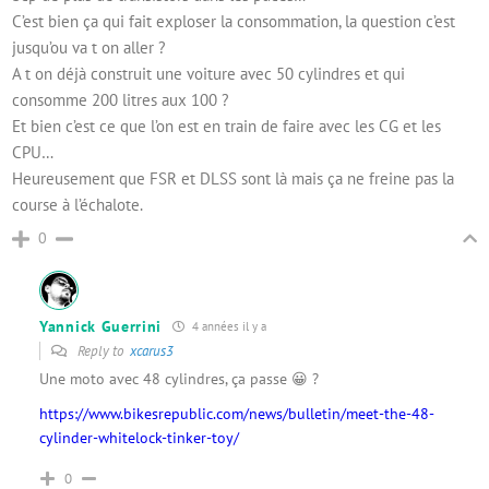
C’est bien ça qui fait exploser la consommation, la question c’est
jusqu’ou va t on aller ?
A t on déjà construit une voiture avec 50 cylindres et qui
consomme 200 litres aux 100 ?
Et bien c’est ce que l’on est en train de faire avec les CG et les
CPU…
Heureusement que FSR et DLSS sont là mais ça ne freine pas la
course à l’échalote.
0
Yannick Guerrini
4 années il y a
Reply to
xcarus3
Une moto avec 48 cylindres, ça passe 😀 ?
https://www.bikesrepublic.com/news/bulletin/meet-the-48-
cylinder-whitelock-tinker-toy/
0