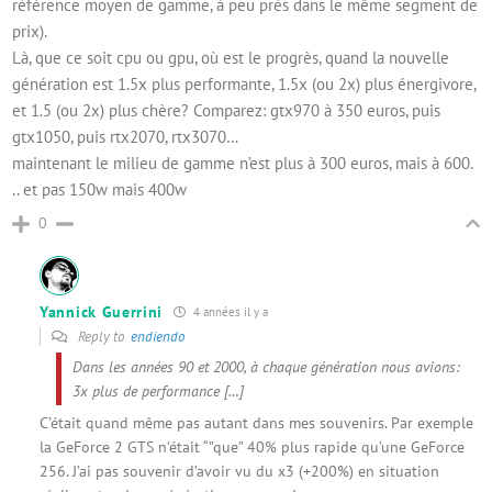
référence moyen de gamme, à peu près dans le même segment de
prix).
Là, que ce soit cpu ou gpu, où est le progrès, quand la nouvelle
génération est 1.5x plus performante, 1.5x (ou 2x) plus énergivore,
et 1.5 (ou 2x) plus chère? Comparez: gtx970 à 350 euros, puis
gtx1050, puis rtx2070, rtx3070…
maintenant le milieu de gamme n’est plus à 300 euros, mais à 600.
.. et pas 150w mais 400w
0
Yannick Guerrini
4 années il y a
Reply to
endiendo
Dans les années 90 et 2000, à chaque génération nous avions:
3x plus de performance […]
C’était quand même pas autant dans mes souvenirs. Par exemple
la GeForce 2 GTS n’était “”que” 40% plus rapide qu’une GeForce
256. J’ai pas souvenir d’avoir vu du x3 (+200%) en situation