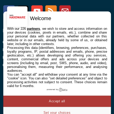
Facebook
Twitter
Youtube
RSS
Newsletter
Welcome
With our 226
partners
, we wish to store and access information on
ENTREPRISE
À PROPOS
your devices (cookies, pixels in emails, etc.), combine and share
your personal data with our partners, whether collected on this
website or in our emails, already held by some of us, or obtained
Confidentialité et Cookies
Contact
later, including in other contexts.
Processing this data (identifiers, browsing, preferences, purchases,
Mentions légales et CGU
loyalty programs, IP, postal addresses and emails, phone, precise
geolocation, etc.) allows developing and offering you services,
Préférences Cookies
content, commercial offers and ads across your devices and
screens (including by email, post, SMS, phone, audio, and video),
Qui sommes nous
personalising them, measuring their performance, and analysing
audiences.
You can "accept all" and withdraw your consent at any time via the
"cookie" icon
. You can also "set detailed preferences" and object to
processing activities not subject to consent. These choices remain
valid for 6 months.
powered by
© 2026 Galaxie Media Tous droits réservés
Accept all
Set your choices