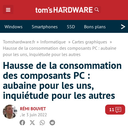
Rechercher
>
Windows
Smartphones
SSD
Bons plans
Tomshardware.fr
Informatique
Cartes graphiques
Hausse de la consommation des composants PC : aubaine
pour les uns, inquiétude pour les autres
Hausse de la consommation
des composants PC :
aubaine pour les uns,
inquiétude pour les autres
RÉMI BOUVET
Com
11
, le 3 juin 2022
Facebook
Twitter
Whatsapp
Reddit