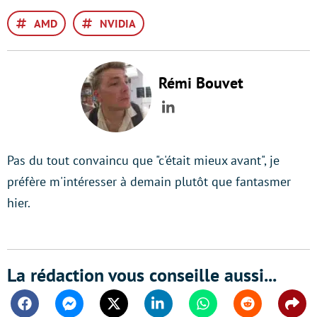
AMD
NVIDIA
Rémi Bouvet
LinkedIn
Pas du tout convaincu que "c'était mieux avant", je
préfère m'intéresser à demain plutôt que fantasmer
hier.
La rédaction vous conseille aussi...
Facebook
Messenger
Twitter
Linkedin
Whatsapp
Reddit
Shar