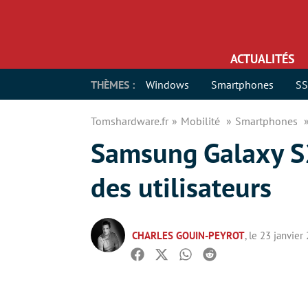
ACTUALITÉS
THÈMES :
Windows
Smartphones
S
Tomshardware.fr
Mobilité
Smartphones
Samsung Galaxy S25
des utilisateurs
CHARLES GOUIN-PEYROT
, le 23 janvier
Facebook
Twitter
Whatsapp
Reddit