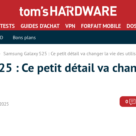
TESTS
GUIDES D’ACHAT
VPN
FORFAIT MOBILE
DOS
SD
Bons plans
Samsung Galaxy S25 : Ce petit détail va changer la vie des utili
 : Ce petit détail va chan
0
 2025