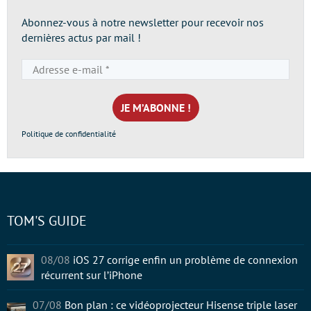
Abonnez-vous à notre newsletter pour recevoir nos
dernières actus par mail !
Adresse
e-
mail
*
Politique de confidentialité
TOM'S GUIDE
08/08
iOS 27 corrige enfin un problème de connexion
récurrent sur l’iPhone
07/08
Bon plan : ce vidéoprojecteur Hisense triple laser