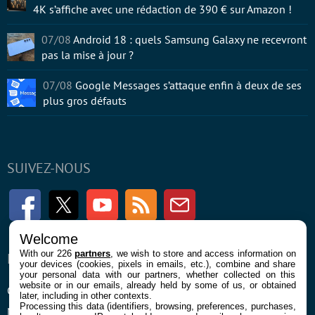
4K s’affiche avec une rédaction de 390 € sur Amazon !
07/08
Android 18 : quels Samsung Galaxy ne recevront
pas la mise à jour ?
07/08
Google Messages s’attaque enfin à deux de ses
plus gros défauts
SUIVEZ-NOUS
Facebook
Twitter
Youtube
RSS
Newsletter
Welcome
With our 226
partners
, we wish to store and access information on
ENTREPRISE
À PROPOS
your devices (cookies, pixels in emails, etc.), combine and share
your personal data with our partners, whether collected on this
website or in our emails, already held by some of us, or obtained
Confidentialité et Cookies
Contact
later, including in other contexts.
Processing this data (identifiers, browsing, preferences, purchases,
Mentions légales et CGU