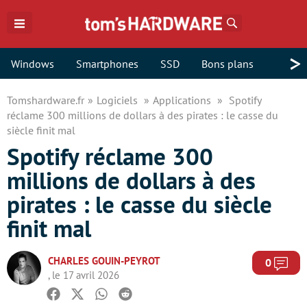
Rechercher
>
Windows
Smartphones
SSD
Bons plans
Tomshardware.fr
Logiciels
Applications
Spotify
réclame 300 millions de dollars à des pirates : le casse du
siècle finit mal
Spotify réclame 300
millions de dollars à des
pirates : le casse du siècle
finit mal
CHARLES GOUIN-PEYROT
Com
0
, le 17 avril 2026
Facebook
Twitter
Whatsapp
Reddit